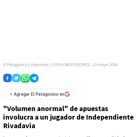
El Patagónico
|
Deportes
|
COPA LIBERTADORES
-
23 mayo 2026
+
Agregar El Patagonico en
"Volumen anormal" de apuestas
involucra a un jugador de Independiente
Rivadavia