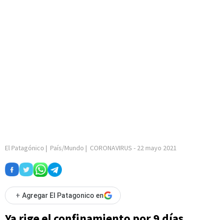
El Patagónico
|
País/Mundo
|
CORONAVIRUS
-
22 mayo 2021
+
Agregar El Patagonico en
Ya rige el confinamiento por 9 días