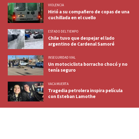
VIOLENCIA
Hirió a su compañero de copas de una
cuchillada en el cuello
ESTADO DEL TIEMPO
Chile tuvo que despejar el lado
argentino de Cardenal Samoré
INSEGURIDAD VIAL
Un motociclista borracho chocó y no
tenía seguro
VACA MUERTA
Tragedia petrolera inspira película
con Esteban Lamothe