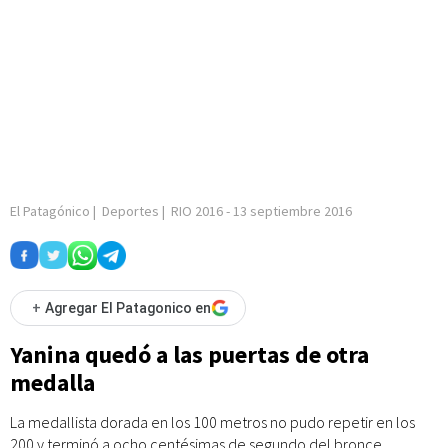
El Patagónico
|
Deportes
|
RIO 2016
-
13 septiembre 2016
+
Agregar El Patagonico en
Yanina quedó a las puertas de otra
medalla
La medallista dorada en los 100 metros no pudo repetir en los
200 y terminó a ocho centésimas de segundo del bronce.