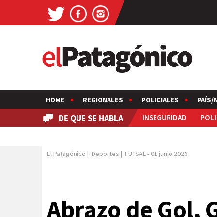
HOME
REGIONALES
POLICIALES
PAÍS/
DE QUE SE HABLA
INSEGURIDAD
POLI
El Patagónico
|
Deportes
|
FUTSAL
-
01 junio 2026
Abrazo de Gol, 