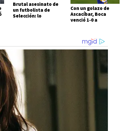
Brutal asesinato de
e
Con un golazo de
un futbolista de
ó
Ascacíbar, Boca
Selección: lo
venció 1-0 a
atacaron a metros
Estudiantes
de su casa