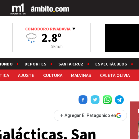
COMODORO RIVADAVIA
2.8°
9km/h
MUNDO
DEPORTES
SANTA CRUZ
ESPECTÁCULOS
TICA
AJUSTE
CULTURA
MALVINAS
CALETA OLIVIA
+
Agregar El Patagonico en
Galácticas, San