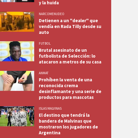
y la huida
NARCOMENUDEO
Detienen a un "dealer" que
vendía en Rada Tilly desde su
auto
FUTBOL
Brutal asesinato de un
futbolista de Selección: lo
atacaron a metros de su casa
ANMAT
Prohíben la venta de una
reconocida crema
 Prensa Comodoro Deportes.
desinflamante y una serie de
productos para mascotas
ISLAS MALVINAS
El destino que tendrá la
bandera de Malvinas que
mostraron los jugadores de
Argentina