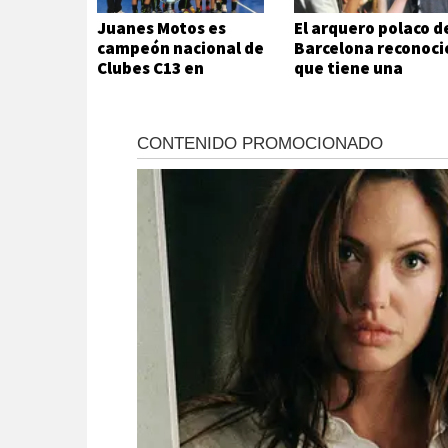
Juanes Motos es
El arquero polaco d
campeón nacional de
Barcelona reconoci
Clubes C13 en
que tiene una
Rosario
adicción que no
puede ni quiere
controlar