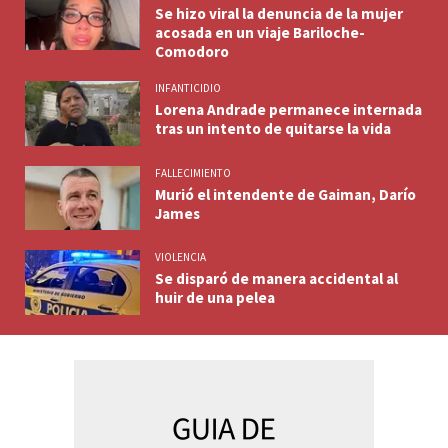
Se hizo viral la denuncia de la mujer
acosada en un viaje Bariloche-
Comodoro
INFANTICIDIO
Lorena Andrade permanece internada
tras un intento de quitarse la vida
FALLECIMIENTO
Murió el intendente de Gaiman, Darío
James
VIOLENCIA
Se disparó de manera accidental al
huir de una pelea