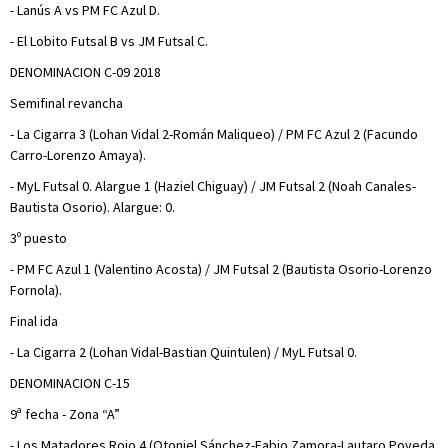
- Lanús A vs PM FC Azul D.
- El Lobito Futsal B vs JM Futsal C.
DENOMINACION C-09 2018
Semifinal revancha
- La Cigarra 3 (Lohan Vidal 2-Román Maliqueo) / PM FC Azul 2 (Facundo
Carro-Lorenzo Amaya).
- MyL Futsal 0. Alargue 1 (Haziel Chiguay) / JM Futsal 2 (Noah Canales-
Bautista Osorio). Alargue: 0.
3º puesto
- PM FC Azul 1 (Valentino Acosta) / JM Futsal 2 (Bautista Osorio-Lorenzo
Fornola).
Final ida
- La Cigarra 2 (Lohan Vidal-Bastian Quintulen) / MyL Futsal 0.
DENOMINACION C-15
9ª fecha - Zona “A”
- Los Matadores Rojo 4 (Otoniel Sánchez-Fabio Zamora-Lautaro Poveda