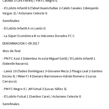
Castillo 3-Ciro Flores) / PM FC Negro 0.
- El Lobito Infantil 6 (Tahiel Huamchullan 2-Caleb Canales 2-Benjamín
Vargas 2) / Asturiano Celeste 0.
Semifinales
- El Lobito Infantil A vs Lanús D.
- La Súper Económica B vs Halcones Dorados FC C.
DENOMINACION C-09 2017
4tos de final
- PM FC Azul 2 (Valentino Acosta-Miguel Gatti) / El Lobito Infantil 1
(Valentín Navarro).
- Lanús 10 (Tadeo Domínguez 3-Giovanni Meza 2-Thiago Leal 2-Santino
Encina 3) / Milan F.I 4 (Genaro Barrionuevo-Adrián Romero 2-Lucas
Carrasco).
- PM FC Negro 0 / JM Futsal 3 (Lucas Yáñez 3).
- El Lobito Futsal 1 (Santino Care) / Asturiano Celeste 0.
Semifinales