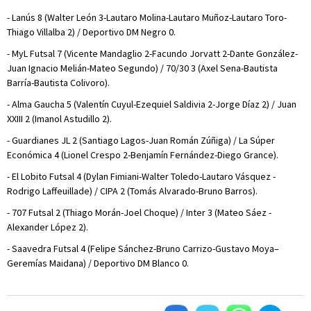
- Lanús 8 (Walter León 3-Lautaro Molina-Lautaro Muñoz-Lautaro Toro-
Thiago Villalba 2) / Deportivo DM Negro 0.
- MyL Futsal 7 (Vicente Mandaglio 2-Facundo Jorvatt 2-Dante González-
Juan Ignacio Melián-Mateo Segundo) / 70/30 3 (Axel Sena-Bautista
Barría-Bautista Colivoro).
- Alma Gaucha 5 (Valentín Cuyul-Ezequiel Saldivia 2-Jorge Díaz 2) / Juan
XXIII 2 (Imanol Astudillo 2).
- Guardianes JL 2 (Santiago Lagos-Juan Román Zúñiga) / La Súper
Económica 4 (Lionel Crespo 2-Benjamín Fernández-Diego Grance).
- El Lobito Futsal 4 (Dylan Fimiani-Walter Toledo-Lautaro Vásquez -
Rodrigo Laffeuillade) / CIPA 2 (Tomás Alvarado-Bruno Barros).
- 707 Futsal 2 (Thiago Morán-Joel Choque) / Inter 3 (Mateo Sáez -
Alexander López 2).
- Saavedra Futsal 4 (Felipe Sánchez-Bruno Carrizo-Gustavo Moya–
Geremías Maidana) / Deportivo DM Blanco 0.