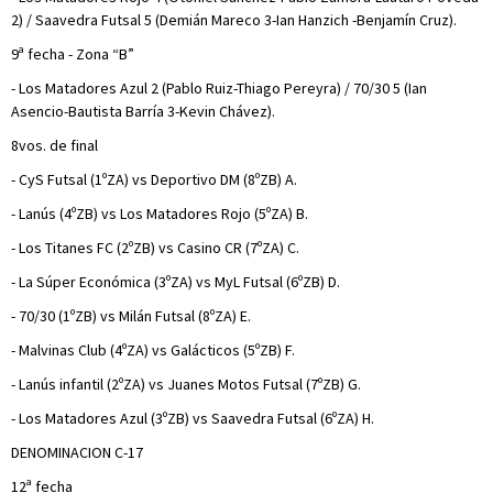
2) / Saavedra Futsal 5 (Demián Mareco 3-Ian Hanzich -Benjamín Cruz).
9ª fecha - Zona “B”
- Los Matadores Azul 2 (Pablo Ruiz-Thiago Pereyra) / 70/30 5 (Ian
Asencio-Bautista Barría 3-Kevin Chávez).
8vos. de final
- CyS Futsal (1ºZA) vs Deportivo DM (8ºZB) A.
- Lanús (4ºZB) vs Los Matadores Rojo (5ºZA) B.
- Los Titanes FC (2ºZB) vs Casino CR (7ºZA) C.
- La Súper Económica (3ºZA) vs MyL Futsal (6ºZB) D.
- 70/30 (1ºZB) vs Milán Futsal (8ºZA) E.
- Malvinas Club (4ºZA) vs Galácticos (5ºZB) F.
- Lanús infantil (2ºZA) vs Juanes Motos Futsal (7ºZB) G.
- Los Matadores Azul (3ºZB) vs Saavedra Futsal (6ºZA) H.
DENOMINACION C-17
12ª fecha