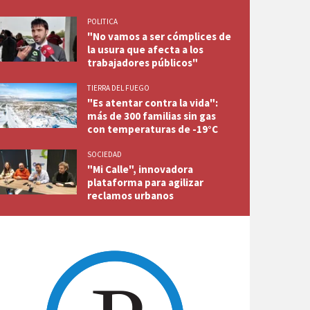
POLITICA
"No vamos a ser cómplices de
la usura que afecta a los
trabajadores públicos"
TIERRA DEL FUEGO
"Es atentar contra la vida":
más de 300 familias sin gas
con temperaturas de -19°C
SOCIEDAD
"Mi Calle", innovadora
plataforma para agilizar
reclamos urbanos