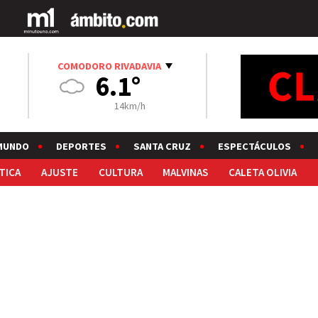
COMODORO RIVADAVIA
6.1°
14km/h
MUNDO
DEPORTES
SANTA CRUZ
ESPECTÁCULOS
TICA
AJUSTE
CULTURA
MALVINAS
CALETA OLIVIA