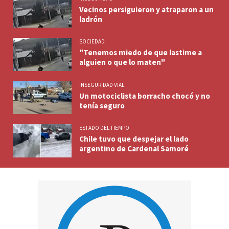
Vecinos persiguieron y atraparon a un
ladrón
SOCIEDAD
"Tenemos miedo de que lastime a
alguien o que lo maten"
INSEGURIDAD VIAL
Un motociclista borracho chocó y no
tenía seguro
ESTADO DEL TIEMPO
Chile tuvo que despejar el lado
argentino de Cardenal Samoré