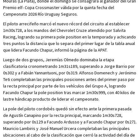
Mouras (La Plata), donde el domingo se consagrará al ganador del Gran
Premio elf- Copa Crossmaster válida por la quinta fecha del
Campeonato 2026 Río Uruguay Seguros.
El piloto arrecifeño marcó el nuevo récord del circuito al establecer
1m30s728, a los mandos del Chevrolet Cruze atendido por Salvita
Racing, logrando su primera pole position en la temporada y achicando
tres puntos la distancia que lo separa del primer lugar de la tabla anual
que lidera Facundo Chapur, informó la página de la APAT.
Luego de dos grupos, Jeremías Olmedo dominaba la etapa
clasificatoria cronometrando 1m31s189, superando a Jorge Barrio por
0s302 y a Fabián Yannantuoni, por 0s319. Alfonso Domenech y Jerónimo
Teti completaban las principales posiciones antes del primer paso por
la recta principal por parte de los vehículos del Grupo A, logrando
Facundo Chapur la pole position tras marcar 1m30s999, con 40 kilos de
lastre hándicap producto de liderar el campeonato.
La pole del piloto cordobés quedó sin efecto ante la primera pasada
de Agustín Canapino por la recta principal, marcando 1m30s728,
superando por 0s129 a Facundo Ardusso y a Facundo Chapur por 0s271.
Mauricio Lambiris y José Manuel Urcera completaban las principales
ubicaciones al cabo de la clasificación que cerró la actividad del día de