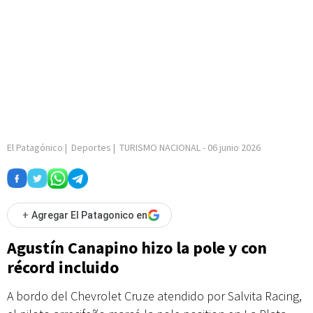
El Patagónico
|
Deportes
|
TURISMO NACIONAL
-
06 junio 2026
+
Agregar El Patagonico en
Agustín Canapino hizo la pole y con
récord incluido
A bordo del Chevrolet Cruze atendido por Salvita Racing,