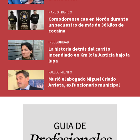
NARCOTRAFICO
Comodorense cae en Morón durante
un secuestro de más de 36 kilos de
cocaína
INSEGURIDAD
La historia detrás del carrito
incendiado en Km 8: la Justicia bajo la
lupa
FALLECIMIENTO
Murió el abogado Miguel Criado
Arrieta, exfuncionario municipal