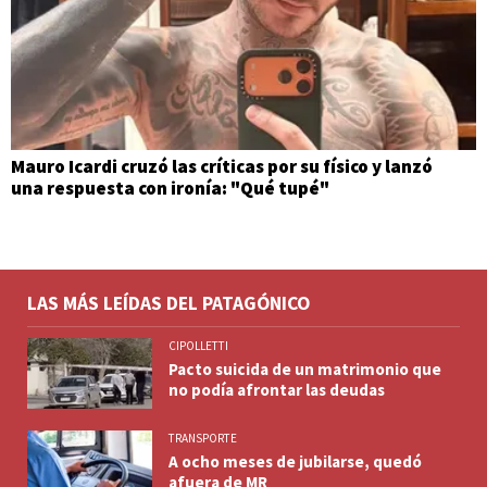
Mauro Icardi cruzó las críticas por su físico y lanzó
una respuesta con ironía: "Qué tupé"
LAS MÁS LEÍDAS DEL PATAGÓNICO
CIPOLLETTI
Pacto suicida de un matrimonio que
no podía afrontar las deudas
TRANSPORTE
A ocho meses de jubilarse, quedó
afuera de MR