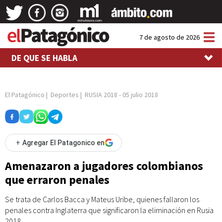
Tog
7 de agosto de 2026
nav
DE QUE SE HABLA
El Patagónico
|
Deportes
|
RUSIA 2018
-
05 julio 2018
+
Agregar El Patagonico en
Amenazaron a jugadores colombianos
que erraron penales
Se trata de Carlos Bacca y Mateus Uribe, quienes fallaron los
penales contra Inglaterra que significaron la eliminación en Rusia
2018.