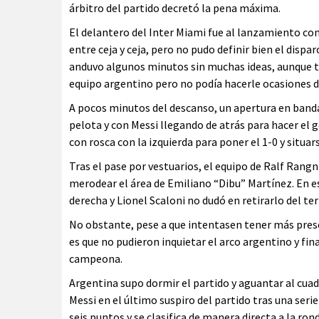
árbitro del partido decretó la pena máxima.
El delantero del Inter Miami fue al lanzamiento co
entre ceja y ceja, pero no pudo definir bien el dispar
anduvo algunos minutos sin muchas ideas, aunque t
equipo argentino pero no podía hacerle ocasiones d
A pocos minutos del descanso, un apertura en band
pelota y con Messi llegando de atrás para hacer el g
con rosca con la izquierda para poner el 1-0 y situ
Tras el pase por vestuarios, el equipo de Ralf Ran
merodear el área de Emiliano “Dibu” Martínez. En e
derecha y Lionel Scaloni no dudó en retirarlo del te
No obstante, pese a que intentasen tener más prese
es que no pudieron inquietar el arco argentino y f
campeona.
Argentina supo dormir el partido y aguantar al cu
Messi en el último suspiro del partido tras una serie
seis puntos y se clasifica de manera directa a la ron