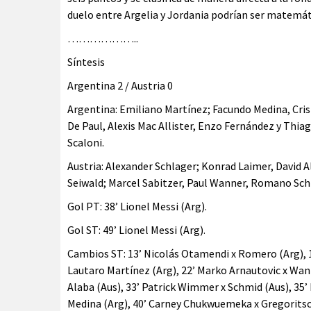
duelo entre Argelia y Jordania podrían ser matemá
………………..
Síntesis
Argentina 2 / Austria 0
Argentina: Emiliano Martínez; Facundo Medina, Cri
De Paul, Alexis Mac Allister, Enzo Fernández y Thia
Scaloni.
Austria: Alexander Schlager; Konrad Laimer, David A
Seiwald; Marcel Sabitzer, Paul Wanner, Romano Schm
Gol PT: 38’ Lionel Messi (Arg).
Gol ST: 49’ Lionel Messi (Arg).
Cambios ST: 13’ Nicolás Otamendi x Romero (Arg), 18
Lautaro Martínez (Arg), 22’ Marko Arnautovic x Wann
Alaba (Aus), 33’ Patrick Wimmer x Schmid (Aus), 35’ 
Medina (Arg), 40’ Carney Chukwuemeka x Gregoritsc