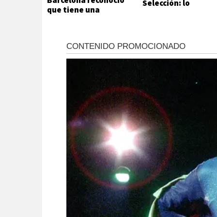
Barcelona reconoció
Selección: lo
que tiene una
atacaron a metros
adicción que no
de su casa
puede ni quiere
controlar