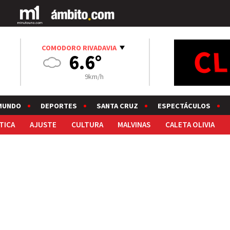
COMODORO RIVADAVIA
6.6°
9km/h
MUNDO
DEPORTES
SANTA CRUZ
ESPECTÁCULOS
TICA
AJUSTE
CULTURA
MALVINAS
CALETA OLIVIA