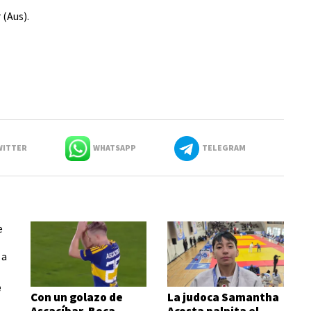
(Aus).
ITTER
WHATSAPP
TELEGRAM
e
Con un golazo de
La judoca Samantha