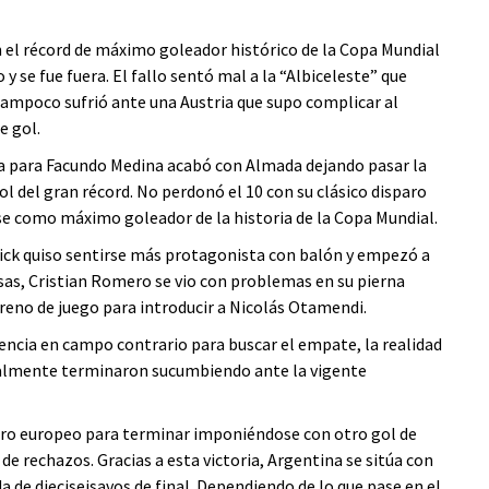
n el récord de máximo goleador histórico de la Copa Mundial
o y se fue fuera. El fallo sentó mal a la “Albiceleste” que
ampoco sufrió ante una Austria que supo complicar al
e gol.
a para Facundo Medina acabó con Almada dejando pasar la
ol del gran récord. No perdonó el 10 con su clásico disparo
arse como máximo goleador de la historia de la Copa Mundial.
gnick quiso sentirse más protagonista con balón y empezó a
sas, Cristian Romero se vio con problemas en su pierna
rreno de juego para introducir a Nicolás Otamendi.
ncia en campo contrario para buscar el empate, la realidad
inalmente terminaron sucumbiendo ante la vigente
adro europeo para terminar imponiéndose con otro gol de
 de rechazos. Gracias a esta victoria, Argentina se sitúa con
da de dieciseisavos de final. Dependiendo de lo que pase en el