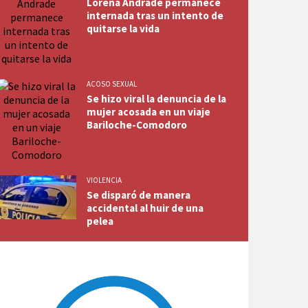
Lorena Andrade permanece
internada tras un intento de
quitarse la vida
ACOSO SEXUAL
Se hizo viral la denuncia de la
mujer acosada en un viaje
Bariloche-Comodoro
VIOLENCIA
Se disparó de manera
accidental al huir de una
pelea