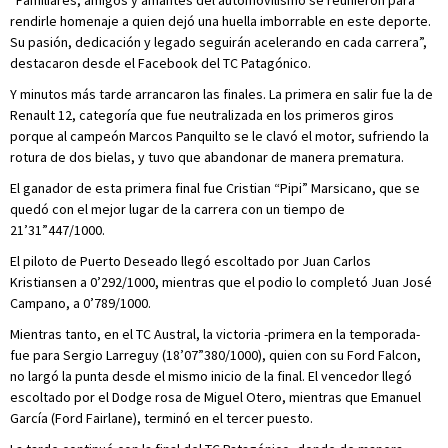
“Familiares, amigos y amantes del automovilismo se reunieron para
rendirle homenaje a quien dejó una huella imborrable en este deporte.
Su pasión, dedicación y legado seguirán acelerando en cada carrera”,
destacaron desde el Facebook del TC Patagónico.
Y minutos más tarde arrancaron las finales. La primera en salir fue la de
Renault 12, categoría que fue neutralizada en los primeros giros
porque al campeón Marcos Panquilto se le clavó el motor, sufriendo la
rotura de dos bielas, y tuvo que abandonar de manera prematura.
El ganador de esta primera final fue Cristian “Pipi” Marsicano, que se
quedó con el mejor lugar de la carrera con un tiempo de
21’31”447/1000.
El piloto de Puerto Deseado llegó escoltado por Juan Carlos
Kristiansen a 0’292/1000, mientras que el podio lo completó Juan José
Campano, a 0’789/1000.
Mientras tanto, en el TC Austral, la victoria -primera en la temporada-
fue para Sergio Larreguy (18’07”380/1000), quien con su Ford Falcon,
no largó la punta desde el mismo inicio de la final. El vencedor llegó
escoltado por el Dodge rosa de Miguel Otero, mientras que Emanuel
García (Ford Fairlane), terminó en el tercer puesto.