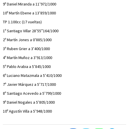
9º Daniel Miranda a 11’972/1000
10º Martín Ebene a 13’859/1000
TP 1.100cc (17 vueltas)
1º Santiago Villar 28’55”164/1000
2º Martín Jones a 0’885/1000
3º Ruben Grier a 3’400/1000
4º Martín Muñoz a 3’913/1000
5º Pablo Arabia a 5’845/1000
6º Luciano Matazmala a 5’410/1000
7º Javier Márquez a 5’717/1000
8º Santiago Acevedo a 5’799/1000
9º Daniel Nogales a 5’805/1000
10º Agustín Villa a 5’948/1000