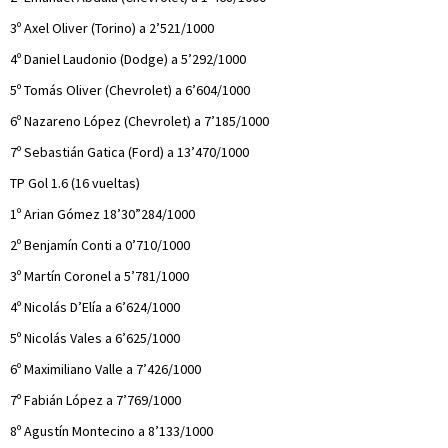
3º Axel Oliver (Torino) a 2’521/1000
4º Daniel Laudonio (Dodge) a 5’292/1000
5º Tomás Oliver (Chevrolet) a 6’604/1000
6º Nazareno López (Chevrolet) a 7’185/1000
7º Sebastián Gatica (Ford) a 13’470/1000
TP Gol 1.6 (16 vueltas)
1º Arian Gómez 18’30”284/1000
2º Benjamín Conti a 0’710/1000
3º Martín Coronel a 5’781/1000
4º Nicolás D’Elía a 6’624/1000
5º Nicolás Vales a 6’625/1000
6º Maximiliano Valle a 7’426/1000
7º Fabián López a 7’769/1000
8º Agustín Montecino a 8’133/1000