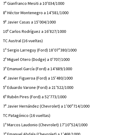
7º Gianfranco Mesiti a 10’034/1000
8º Héctor Montenegro a 14’581/1000
9º Javier Casas a 15’004/1000
10º Carlos Rodríguez a 16’827/1000
TC Austral (16 vueltas)
1º Sergio Larreguy (Ford) 18’07”380/1000
2º Miguel Otero (Dodge) a 0’707/1000
3º Emanuel García (Ford) a 14’689/1000
4º Javier Figueroa (Ford) a 15’480/1000
5º Eduardo Varone (Ford) a 21’522/1000
6º Rubén Pires (Ford) a 52’773/1000
7º Javier Hernández (Chevrolet) a 1’00”714/1000
TC Patagónico (16 vueltas)
1º Marcos Laudonio (Chevrolet) 17’10”524/1000
2º Emanuel Abdala (Chevrolet) a 1’468/1000