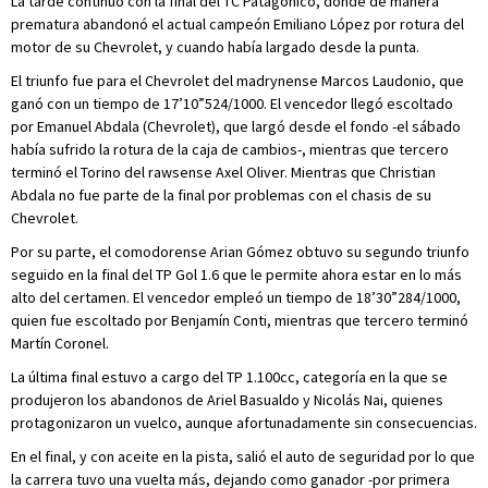
La tarde continuó con la final del TC Patagónico, donde de manera
prematura abandonó el actual campeón Emiliano López por rotura del
motor de su Chevrolet, y cuando había largado desde la punta.
El triunfo fue para el Chevrolet del madrynense Marcos Laudonio, que
ganó con un tiempo de 17’10”524/1000. El vencedor llegó escoltado
por Emanuel Abdala (Chevrolet), que largó desde el fondo -el sábado
había sufrido la rotura de la caja de cambios-, mientras que tercero
terminó el Torino del rawsense Axel Oliver. Mientras que Christian
Abdala no fue parte de la final por problemas con el chasis de su
Chevrolet.
Por su parte, el comodorense Arian Gómez obtuvo su segundo triunfo
seguido en la final del TP Gol 1.6 que le permite ahora estar en lo más
alto del certamen. El vencedor empleó un tiempo de 18’30”284/1000,
quien fue escoltado por Benjamín Conti, mientras que tercero terminó
Martín Coronel.
La última final estuvo a cargo del TP 1.100cc, categoría en la que se
produjeron los abandonos de Ariel Basualdo y Nicolás Nai, quienes
protagonizaron un vuelco, aunque afortunadamente sin consecuencias.
En el final, y con aceite en la pista, salió el auto de seguridad por lo que
la carrera tuvo una vuelta más, dejando como ganador -por primera