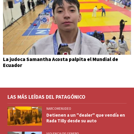
La judoca Samantha Acosta palpita el Mundial de
Ecuador
LAS MÁS LEÍDAS DEL PATAGÓNICO
NARCOMENUDEO
Detienen a un "dealer" que vendía en
Rada Tilly desde su auto
VIOLENCIA DE GENERO