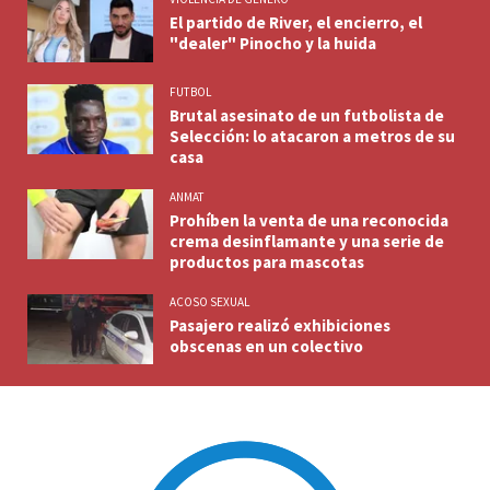
El partido de River, el encierro, el
"dealer" Pinocho y la huida
FUTBOL
Brutal asesinato de un futbolista de
Selección: lo atacaron a metros de su
casa
ANMAT
Prohíben la venta de una reconocida
crema desinflamante y una serie de
productos para mascotas
ACOSO SEXUAL
Pasajero realizó exhibiciones
obscenas en un colectivo