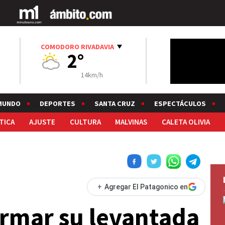
COMODORO RIVADAVIA
2°
14km/h
MUNDO
DEPORTES
SANTA CRUZ
ESPECTÁCULOS
TICA
AJUSTE
CULTURA
MALVINAS
CALETA OLIVIA
+
Agregar El Patagonico en
rmar su levantada