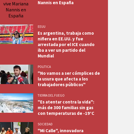
Nannis en España
EEUU
Es argentina, trabaja como
niñera en EE.UU. y fue
arrestada por el ICE cuando
iba a ver un partido del
Mundial
POLITICA
"No vamos a ser cómplices de
la usura que afecta a los
trabajadores públicos"
TIERRA DEL FUEGO
"Es atentar contra la vida":
más de 300 familias sin gas
con temperaturas de -19°C
SOCIEDAD
"Mi Calle", innovadora