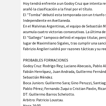
Hoy tendrá enfrente a un Godoy Cruz que intenta re
arañó la clasificación a la final por el título.
El "Tomba" debutó esta temporada con un triunfo 
Independiente en Avellaneda.
En el Malvinas Argentinas, el equipo de Sebastián
acumula cuatro victorias consecutivas. La última der
El "Gallego" tampoco definió el equipo titular, per
lugar de Maximiliano Sigales, tras cumplir una sanc
Fabrizio Angileri saldrá por razones tácticas y su 
PROBABLES FORMACIONES
Godoy Cruz: Rodrigo Rey; Luciano Abecasis, Pablo A
Fabián Henríquez, Juan Andrada, Guillermo Fernánde
Sebastián Méndez.
Boca Juniors: Guillermo Sara; Gino Peruzzi, Santiag
Pablo Pérez; Fernando Zuqui o Cristian Pavón, Rica
DT: Guillermo Barros Schelotto.
Arbitro: Patricio Loustau.
Hora: 16:00