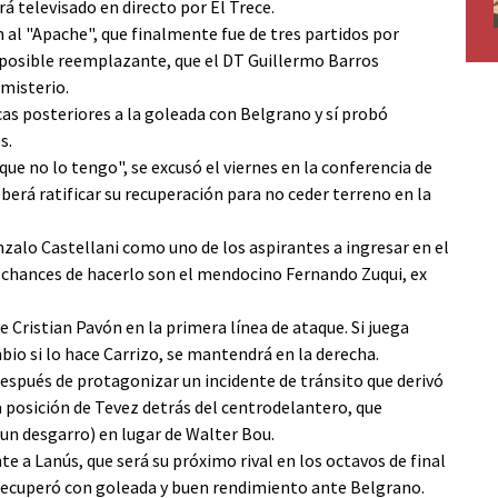
rá televisado en directo por El Trece.
 al "Apache", que finalmente fue de tres partidos por
su posible reemplazante, que el DT Guillermo Barros
misterio.
cas posteriores a la goleada con Belgrano y sí probó
s.
que no lo tengo", se excusó el viernes en la conferencia de
erá ratificar su recuperación para no ceder terreno en la
alo Castellani como uno de los aspirantes a ingresar en el
s chances de hacerlo son el mendocino Fernando Zuqui, ex
e Cristian Pavón en la primera línea de ataque. Si juega
ambio si lo hace Carrizo, se mantendrá en la derecha.
espués de protagonizar un incidente de tránsito que derivó
la posición de Tevez detrás del centrodelantero, que
un desgarro) en lugar de Walter Bou.
a Lanús, que será su próximo rival en los octavos de final
e recuperó con goleada y buen rendimiento ante Belgrano.