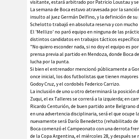
visitante, estará arbitrado por Patricio Loustau y se
La semana de Boca estuvo atravesada por la sanción
insulto al juez Germán Delfino, y la definición de 
Schelotto trabajó en absoluta reserva y con mucho 
El 'Mellizo' no paró equipo en ninguna de las prácti
distintos candidatos en trabajos tácticos específico
"No quiero esconder nada, si no doy el equipo es por
prensa previa al partido en Mendoza, donde Boca deb
lucha por la punta.
Si bien el entrenador mencionó públicamente a Gonz
once inicial, los dos futbolistas que tienen mayore
Godoy Cruz, y el cordobés Federico Carrizo.
La inclusión de uno u otro determinará la posición d
Zuqui, el ex Talleres se correrá a la izquierda; en c
Ricardo Centurión, de buen partido ante Belgrano d
en una advertencia disciplinaria, será el que ocupe 
nuevamente será Darío Benedetto (rehabilitado de 
Boca comenzó el Campeonato con una derrota frente 
de la Copa Argentina, el miércoles 28, y después s