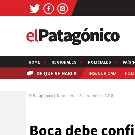
HOME
REGIONALES
POLICIALES
PAÍS/
DE QUE SE HABLA
INSEGURIDAD
POLI
El Patagónico
|
Deportes
-
18 septiembre 2016
Boca debe confi