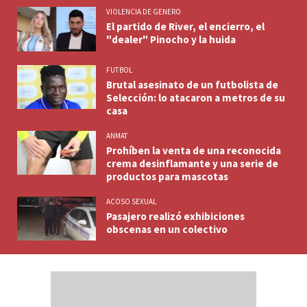
VIOLENCIA DE GENERO
El partido de River, el encierro, el
"dealer" Pinocho y la huida
FUTBOL
Brutal asesinato de un futbolista de
Selección: lo atacaron a metros de su
casa
ANMAT
Prohíben la venta de una reconocida
crema desinflamante y una serie de
productos para mascotas
ACOSO SEXUAL
Pasajero realizó exhibiciones
obscenas en un colectivo