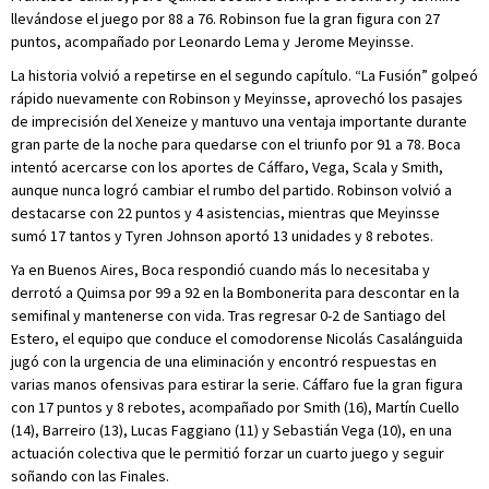
llevándose el juego por 88 a 76. Robinson fue la gran figura con 27
puntos, acompañado por Leonardo Lema y Jerome Meyinsse.
La historia volvió a repetirse en el segundo capítulo. “La Fusión” golpeó
rápido nuevamente con Robinson y Meyinsse, aprovechó los pasajes
de imprecisión del Xeneize y mantuvo una ventaja importante durante
gran parte de la noche para quedarse con el triunfo por 91 a 78. Boca
intentó acercarse con los aportes de Cáffaro, Vega, Scala y Smith,
aunque nunca logró cambiar el rumbo del partido. Robinson volvió a
destacarse con 22 puntos y 4 asistencias, mientras que Meyinsse
sumó 17 tantos y Tyren Johnson aportó 13 unidades y 8 rebotes.
Ya en Buenos Aires, Boca respondió cuando más lo necesitaba y
derrotó a Quimsa por 99 a 92 en la Bombonerita para descontar en la
semifinal y mantenerse con vida. Tras regresar 0-2 de Santiago del
Estero, el equipo que conduce el comodorense Nicolás Casalánguida
jugó con la urgencia de una eliminación y encontró respuestas en
varias manos ofensivas para estirar la serie. Cáffaro fue la gran figura
con 17 puntos y 8 rebotes, acompañado por Smith (16), Martín Cuello
(14), Barreiro (13), Lucas Faggiano (11) y Sebastián Vega (10), en una
actuación colectiva que le permitió forzar un cuarto juego y seguir
soñando con las Finales.