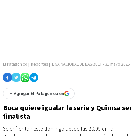
El Patagónico
|
Deportes
|
LIGA NACIONAL DE BASQUET
-
31 mayo 2026
+
Agregar El Patagonico en
Boca quiere igualar la serie y Quimsa ser
finalista
Se enfrentan este domingo desde las 20:05 en la