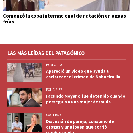
Comenzó la copa internacional de natación en aguas
frías
LAS MÁS LEÍDAS DEL PATAGÓNICO
HOMICIDIO
Apareció un video que ayuda a
esclarecer el crimen de Nahuelmilla
POLICIALES
Facundo Moyano fue detenido cuando
perseguía a una mujer desnuda
SOCIEDAD
Discusión de pareja, consumo de
drogas y una joven que corrió
semidesnuda