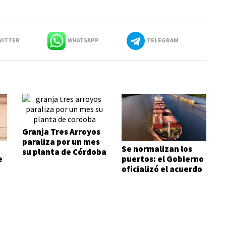
ITTER
WHATSAPP
TELEGRAM
Granja Tres Arroyos
paraliza por un mes
Se normalizan los
su planta de Córdoba
e
puertos: el Gobierno
oficializó el acuerdo
con los prácticos