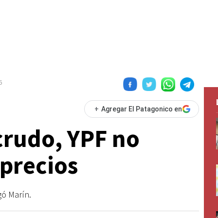
6
+
Agregar El Patagonico en
crudo, YPF no
 precios
gó Marín.