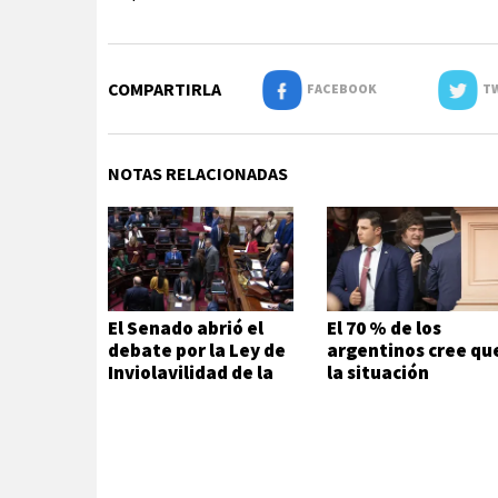
COMPARTIRLA
FACEBOOK
TW
NOTAS RELACIONADAS
El Senado abrió el
El 70 % de los
debate por la Ley de
argentinos cree qu
Inviolavilidad de la
la situación
Propiedad Privada
económica es mala