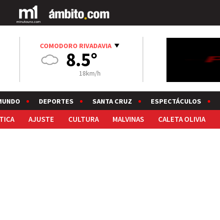
COMODORO RIVADAVIA
8.5°
18km/h
MUNDO
DEPORTES
SANTA CRUZ
ESPECTÁCULOS
TICA
AJUSTE
CULTURA
MALVINAS
CALETA OLIVIA