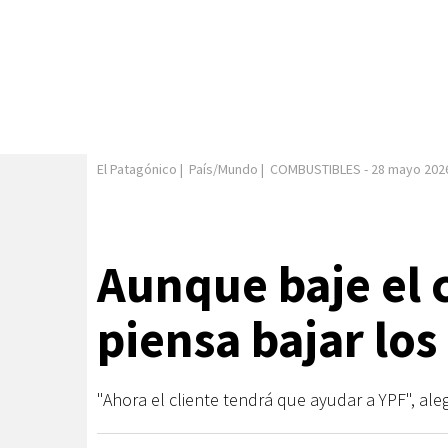
El Patagónico
|
País/Mundo
|
COMBUSTIBLES
-
28 mayo 202
Aunque baje el 
piensa bajar los
"Ahora el cliente tendrá que ayudar a YPF", ale