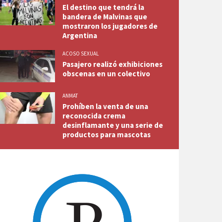
El destino que tendrá la
bandera de Malvinas que
mostraron los jugadores de
Argentina
ACOSO SEXUAL
Pasajero realizó exhibiciones
obscenas en un colectivo
ANMAT
Prohíben la venta de una
reconocida crema
desinflamante y una serie de
productos para mascotas