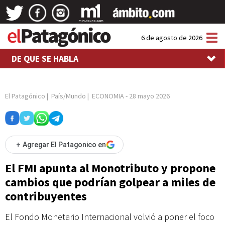
Tog
6 de agosto de 2026
nav
DE QUE SE HABLA
El Patagónico
|
País/Mundo
|
ECONOMIA
-
28 mayo 2026
+
Agregar El Patagonico en
El FMI apunta al Monotributo y propone
cambios que podrían golpear a miles de
contribuyentes
El Fondo Monetario Internacional volvió a poner el foco