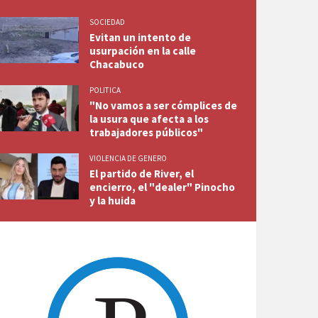
SOCIEDAD
Evitan un intento de
usurpación en la calle
Chacabuco
POLITICA
"No vamos a ser cómplices de
la usura que afecta a los
trabajadores públicos"
VIOLENCIA DE GENERO
El partido de River, el
encierro, el "dealer" Pinocho
y la huida