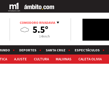
COMODORO RIVADAVIA
5.5°
14km/h
MUNDO
DEPORTES
SANTA CRUZ
ESPECTÁCULOS
TICA
AJUSTE
CULTURA
MALVINAS
CALETA OLIVIA