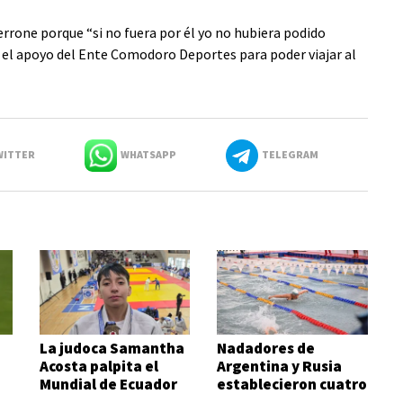
rrone porque “si no fuera por él yo no hubiera podido
 el apoyo del Ente Comodoro Deportes para poder viajar al
ITTER
WHATSAPP
TELEGRAM
La judoca Samantha
Nadadores de
Acosta palpita el
Argentina y Rusia
Mundial de Ecuador
establecieron cuatro
records