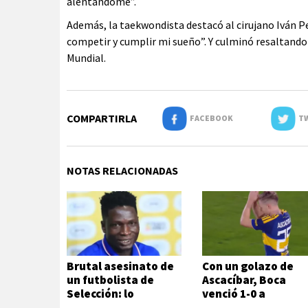
alentándome”.
Además, la taekwondista destacó al cirujano Iván Pe
competir y cumplir mi sueño”. Y culminó resaltando
Mundial.
COMPARTIRLA
FACEBOOK
TW
NOTAS RELACIONADAS
Brutal asesinato de
Con un golazo de
un futbolista de
Ascacíbar, Boca
Selección: lo
venció 1-0 a
atacaron a metros
Estudiantes