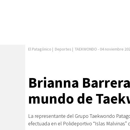
El Patagónico
|
Deportes
|
TAEKWONDO
-
04 noviembre 20
Brianna Barrer
mundo de Taek
La representante del Grupo Taekwondo Patagon
efectuada en el Polideportivo “Islas Malvinas” 