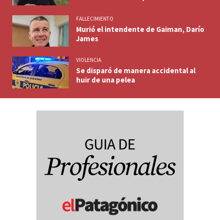
FALLECIMIENTO
Murió el intendente de Gaiman, Darío
James
VIOLENCIA
Se disparó de manera accidental al
huir de una pelea