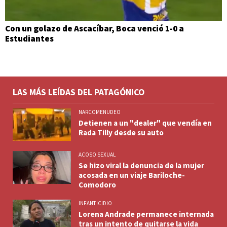
Con un golazo de Ascacíbar, Boca venció 1-0 a
Estudiantes
LAS MÁS LEÍDAS DEL PATAGÓNICO
NARCOMENUDEO
Detienen a un "dealer" que vendía en
Rada Tilly desde su auto
ACOSO SEXUAL
Se hizo viral la denuncia de la mujer
acosada en un viaje Bariloche-
Comodoro
INFANTICIDIO
Lorena Andrade permanece internada
tras un intento de quitarse la vida