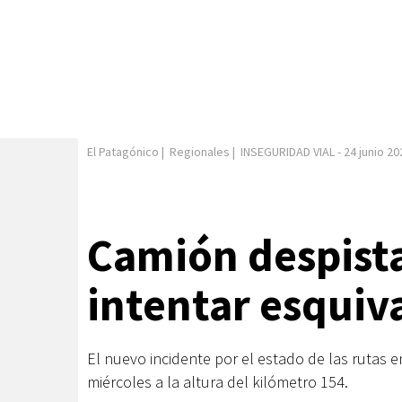
El Patagónico
|
Regionales
|
INSEGURIDAD VIAL
-
24 junio 20
Camión despista
intentar esquiv
El nuevo incidente por el estado de las rutas
miércoles a la altura del kilómetro 154.