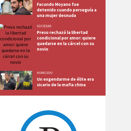
Facundo Moyano fue
detenido cuando perseguía a
una mujer desnuda
SOCIEDAD
Preso rechazó la libertad
condicional por amor: quiere
quedarse en la cárcel con su
novio
HOMICIDIO
Un exgendarme de élite era
sicario de la mafia china