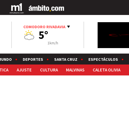
COMODORO RIVADAVIA
5°
1km/h
MUNDO
DEPORTES
SANTA CRUZ
ESPECTÁCULOS
TICA
AJUSTE
CULTURA
MALVINAS
CALETA OLIVIA