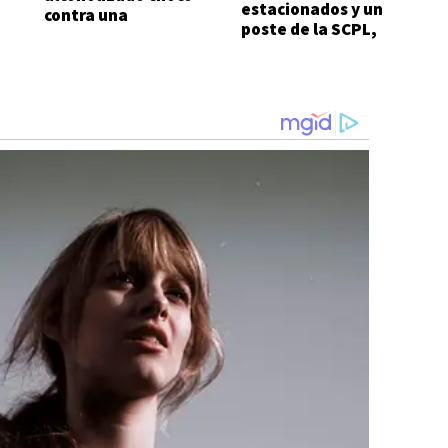
estacionados y un
contra una
poste de la SCPL,
camioneta en San
abandonó el
Cayetano
vehículo y escapó