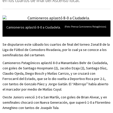
en los cuartos de final del Ascenso local.
Camioneros aplastó 8-0 a Ciudadela.
(Foto: Prensa Camioneros Patagónicos).
Se disputaron este sábado los cuartos de final del torneo Zonal B de la
Liga de Fútbol de Comodoro Rivadavia, por lo cual ya se conoce a los
semifinalistas del certamen.
Camioneros Patagónicos aplastó 8-0 a Manantiales Behr de Ciudadela,
con goles de Santiago Hoopmann (2), Jacobo Dzaja (2), Santiago Díaz,
Claudio Ojeda, Diego Bosch y Matías Carrizo, y se cruzará con
Ferrocarril del Estado, que se lo dio vuelta a Deportivo Roca por 2-1,
con tantos de Gonzalo Páez y Jorge Gaitán. El “Albirrojo” había abierto
el marcador por medio de Matías Cuyul.
Oeste Juniors venció 2-0 a San Martín, con goles de Brian Alvear, y en
semifinales chocará con Nueva Generación, que superó 1-0 a Florentino
Ameghino con tantos de Joaquín Tula.