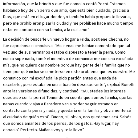
información, que la brindó y que fue como lo contó Pochi. Estamos
hablando hoy de un perro que amo, que está bien cuidado, gracias a
Dios, que está en el lugar donde yo también había propuesto llevarla,
pero me prohibieron pisar la ciudad y me prohíben hace mucho tiempo
estar en contacto con su familia, a la cual amo”.
La decisión de buscarle un nuevo hogar a Frida, sostiene Chechu, no
fue caprichosa ni impulsiva. “Mis nenas me habían comentado que tal
vez uno de sus hermanos estaba dispuesto a tener la perra. Como
nunca supe nada, tomé el incentivo de comunicarme con una excuñada
mía, que no quiero dar nombre porque hay gente de la familia que no
tiene por qué incluirse o meterse en este problema que es nuestro. Me
comunico con mi excuñada, le pido perdón antes que nada de
escribirle, pero estaba en una situación desesperante“, explicó Bonelli
ante las versiones difundidas, y continuó: “‘¿A ustedes les interesa
quedarse con la perra? Teniendo en cuenta que somos familia, que las
nenas cuando viajan a Baradero van a poder seguir estando en
contacto con la perra y nada, y quedaría en la familia y obviamente sé
al cuidado de quién está’. ‘Bueno, sí, obvio, nos quedamos acá. Sabés
que somos amantes de los perros, de los gatos. Hay lugar, hay
espacio’. Perfecto. Mañana voy y te la llevo”.