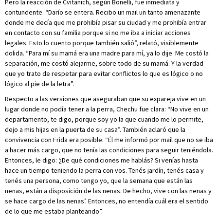
Pero la reacción de Cvitanich, según Bonelli, fue inmediata y
contundente. “Darío se entera. Recibo un mail un tanto amenazante
donde me decía que me prohibía pisar su ciudad y me prohibía entrar
en contacto con su familia porque si no me iba a iniciar acciones
legales. Esto lo cuento porque también salió”, relató, visiblemente
dolida. “Para mí su mamá era una madre para mí, ya lo dije. Me costó la
separación, me costó alejarme, sobre todo de su mamá. Y la verdad
que yo trato de respetar para evitar conflictos lo que es lógico o no
lógico al pie de la letra”.
Respecto a las versiones que aseguraban que su expareja vive en un
lugar donde no podía tener a la perra, Chechu fue clara: “No vive en un
departamento, te digo, porque soy yo la que cuando me lo permite,
dejo a mis hijas en la puerta de su casa”. También aclaró que la
convivencia con Frida era posible: “Él me informó por mail que no se iba
a hacer más cargo, que no tenía las condiciones para seguir teniéndola.
Entonces, le digo: ‘¿De qué condiciones me hablás? Si venías hasta
hace un tiempo teniendo la perra con vos. Tenés jardín, tenés casa y
tenés una persona, como tengo yo, que la semana que están las
nenas, están a disposición de las nenas. De hecho, vive con las nenas y
se hace cargo de las nenas’. Entonces, no entendía cuál era el sentido
de lo que me estaba planteando”.