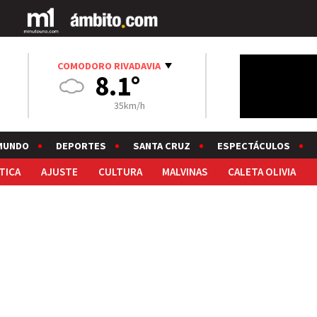
COMODORO RIVADAVIA
8.1°
35km/h
MUNDO
DEPORTES
SANTA CRUZ
ESPECTÁCULOS
TICA
AJUSTE
CULTURA
MALVINAS
CALETA OLIVIA