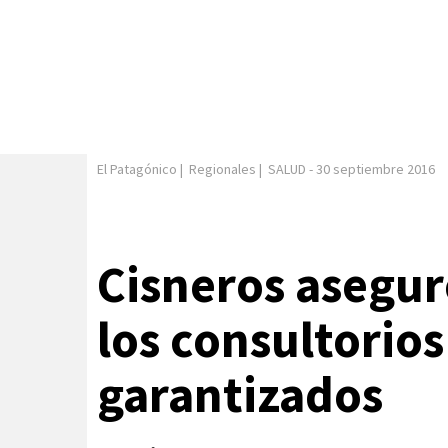
El Patagónico
|
Regionales
|
SALUD
-
30 septiembre 2016
Cisneros asegur
los consultorios
garantizados