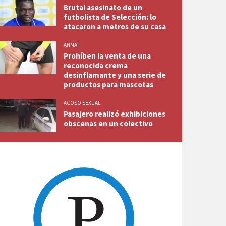
Brutal asesinato de un
futbolista de Selección: lo
atacaron a metros de su casa
ANMAT
Prohíben la venta de una
reconocida crema
desinflamante y una serie de
productos para mascotas
ACOSO SEXUAL
Pasajero realizó exhibiciones
obscenas en un colectivo