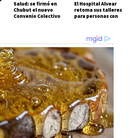
Salud: se firmó en
El Hospital Alvear
Chubut el nuevo
retoma sus talleres
Convenio Colectivo
para personas con
de Trabajo
diabetes