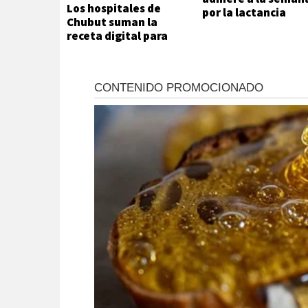
Los hospitales de
por la lactancia
Chubut suman la
receta digital para
agilizar el acceso a
medicamentos