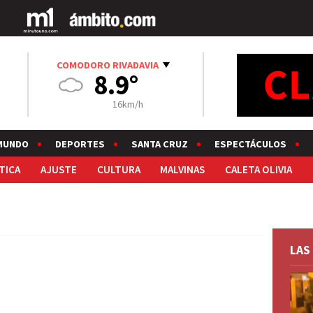
COMODORO RIVADAVIA
8.9°
16km/h
MUNDO
DEPORTES
SANTA CRUZ
ESPECTÁCULOS
TICA
AJUSTE
CULTURA
MALVINAS
CALETA OLIVIA
LAS