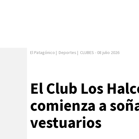
El Patagónico
|
Deportes
|
CLUBES
-
08 julio 2026
El Club Los Hal
comienza a soña
vestuarios