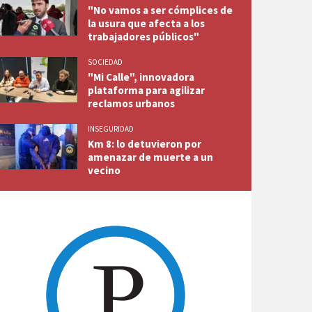
"No vamos a ser cómplices de
la usura que afecta a los
trabajadores públicos"
SOCIEDAD
"Mi Calle", innovadora
plataforma para agilizar
reclamos urbanos
 Prensa Comodoro Deportes.
INSEGURIDAD
Km 8: lo detuvieron por
amenazar de muerte a un
vecino