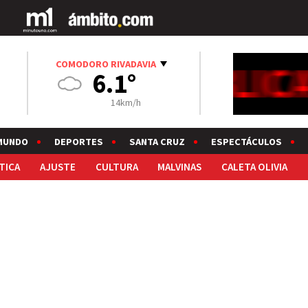
COMODORO RIVADAVIA
6.1°
14km/h
MUNDO
DEPORTES
SANTA CRUZ
ESPECTÁCULOS
TICA
AJUSTE
CULTURA
MALVINAS
CALETA OLIVIA