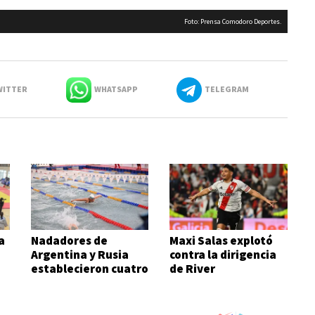
Foto: Prensa Comodoro Deportes.
ITTER
WHATSAPP
TELEGRAM
a
Nadadores de
Maxi Salas explotó
Argentina y Rusia
contra la dirigencia
establecieron cuatro
de River
records