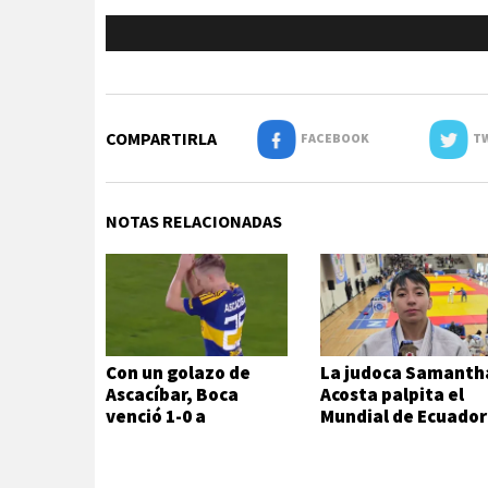
COMPARTIRLA
FACEBOOK
TW
NOTAS RELACIONADAS
Con un golazo de
La judoca Samanth
Ascacíbar, Boca
Acosta palpita el
venció 1-0 a
Mundial de Ecuador
Estudiantes