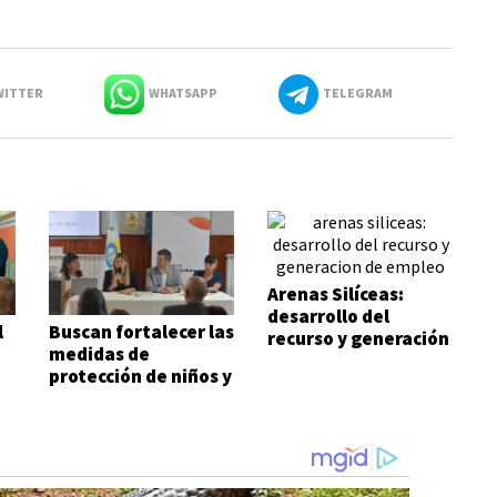
ITTER
WHATSAPP
TELEGRAM
Arenas Silíceas:
desarrollo del
l
Buscan fortalecer las
recurso y generación
medidas de
de empleo
protección de niños y
adolescentes