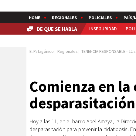
HOME
REGIONALES
POLICIALES
PAÍS/
DE QUE SE HABLA
INSEGURIDAD
POLI
El Patagónico
|
Regionales
|
TENENCIA RESPONSABLE
-
22 
Comienza en la 
desparasitación
Hoy a las 11, en el barrio Abel Amaya, la Direc
desparasitación para prevenir la hidatidosis. 