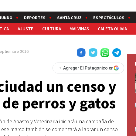
MUNDO
DEPORTES
SANTA CRUZ
ESPECTÁCULOS
TICA
AJUSTE
CULTURA
MALVINAS
CALETA OLIVIA
septiembre 2016
+
Agregar El Patagonico en
ciudad un censo y
 de perros y gatos
ción de Abasto y Veterinaria iniciará una campaña de
En ese marco también se comenzará a labrar un censo