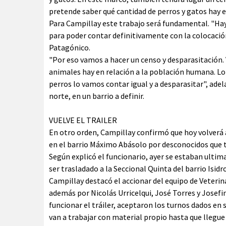
pretende saber qué cantidad de perros y gatos hay en
Para Campillay este trabajo será fundamental. "Hay
para poder contar definitivamente con la colocación 
Patagónico.
"Por eso vamos a hacer un censo y desparasitación
animales hay en relación a la población humana. Lo 
perros lo vamos contar igual y a desparasitar", ade
norte, en un barrio a definir.
VUELVE EL TRAILER
En otro orden, Campillay confirmó que hoy volverá a
en el barrio Máximo Abásolo por desconocidos que t
Según explicó el funcionario, ayer se estaban ultim
ser trasladado a la Seccional Quinta del barrio Isidr
Campillay destacó el accionar del equipo de Veterina
además por Nicolás Urricelqui, José Torres y Josefin
funcionar el tráiler, aceptaron los turnos dados en
van a trabajar con material propio hasta que llegu