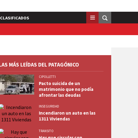
CLASIFICADOS
LAS MÁS LEÍDAS DEL PATAGÓNICO
CIPOLLETTI
Pacto suicida de un
matrimonio que no podía
afrontar las deudas
INSEGURIDAD
Incendiaron un auto en las
1311 Viviendas
TRANSITO
Hay que circular con