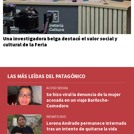
Una investigadora belga destacó el valor social y
cultural de la Feria
LAS MÁS LEÍDAS DEL PATAGÓNICO
ACOSO SEXUAL
Se hizo viral la denuncia de la mujer
acosada en un viaje Bariloche-
Comodoro
INFANTICIDIO
Lorena Andrade permanece internada
tras un intento de quitarse la vida