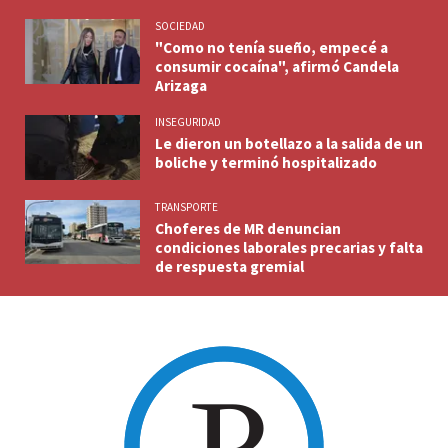
SOCIEDAD
"Como no tenía sueño, empecé a
consumir cocaína", afirmó Candela
Arizaga
INSEGURIDAD
Le dieron un botellazo a la salida de un
boliche y terminó hospitalizado
TRANSPORTE
Choferes de MR denuncian
condiciones laborales precarias y falta
de respuesta gremial