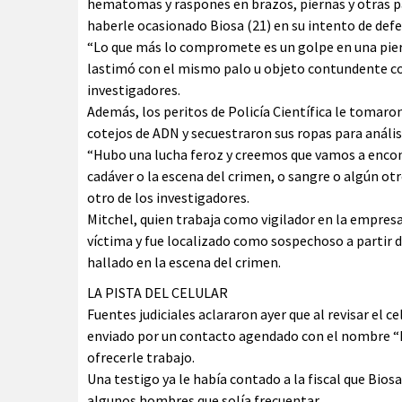
hematomas y raspones en brazos, piernas y otras p
haberle ocasionado Biosa (21) en su intento de defe
“Lo que más lo compromete es un golpe en una piern
lastimó con el mismo palo u objeto contundente con 
investigadores.
Además, los peritos de Policía Científica le tomaro
cotejos de ADN y secuestraron sus ropas para anális
“Hubo una lucha feroz y creemos que vamos a encon
cadáver o la escena del crimen, o sangre o algún ot
otro de los investigadores.
Mitchel, quien trabaja como vigilador en la empres
víctima y fue localizado como sospechoso a partir d
hallado en la escena del crimen.
LA PISTA DEL CELULAR
Fuentes judiciales aclararon ayer que al revisar el ce
enviado por un contacto agendado con el nombre “M
ofrecerle trabajo.
Una testigo ya le había contado a la fiscal que Bi
algunos hombres que solía frecuentar.