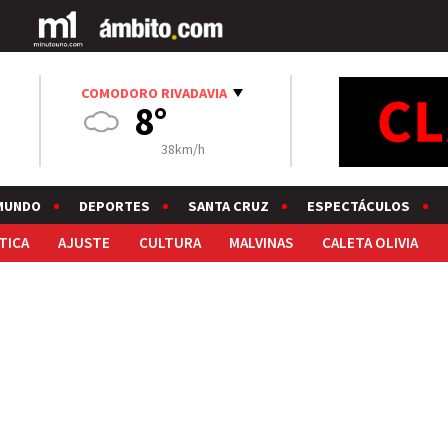
COMODORO RIVADAVIA
8°
38km/h
MUNDO
DEPORTES
SANTA CRUZ
ESPECTÁCULOS
TICA
AJUSTE
CULTURA
MALVINAS
CALETA OLIVIA