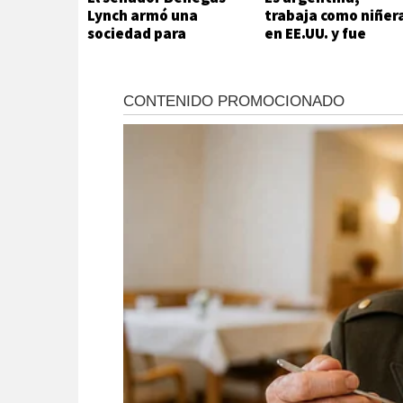
Lynch armó una
trabaja como niñer
sociedad para
en EE.UU. y fue
venderle tierras a
arrestada por el IC
extranjeros
cuando iba a ver un
partido del Mundia