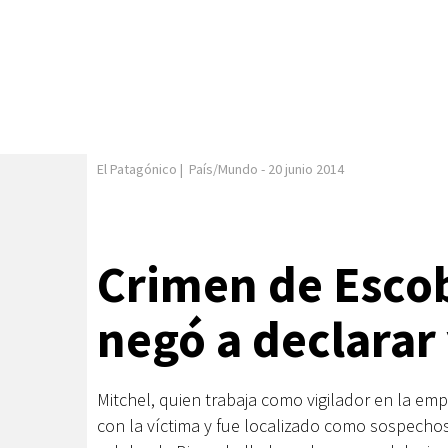
El Patagónico
|
País/Mundo
-
20 junio 2014
Crimen de Escoba
negó a declarar
Mitchel, quien trabaja como vigilador en la em
con la víctima y fue localizado como sospechos