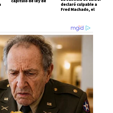
capítulo de ley de
a
declaró culpable a
Tierras
Fred Machado, el
E
financista de Espert
l