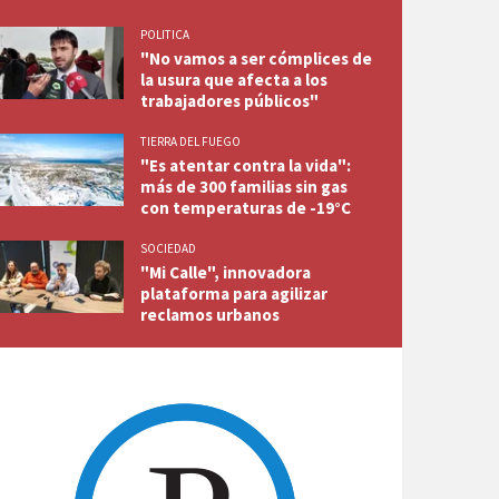
POLITICA
"No vamos a ser cómplices de
la usura que afecta a los
trabajadores públicos"
TIERRA DEL FUEGO
"Es atentar contra la vida":
más de 300 familias sin gas
con temperaturas de -19°C
SOCIEDAD
"Mi Calle", innovadora
plataforma para agilizar
reclamos urbanos