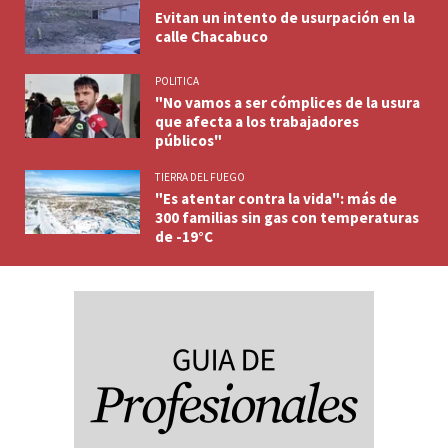
Evitan un intento de usurpación en la
calle Chacabuco
POLITICA
"No vamos a ser cómplices de la usura
que afecta a los trabajadores
públicos"
TIERRA DEL FUEGO
"Es atentar contra la vida": más de
300 familias sin gas con temperaturas
de -19°C