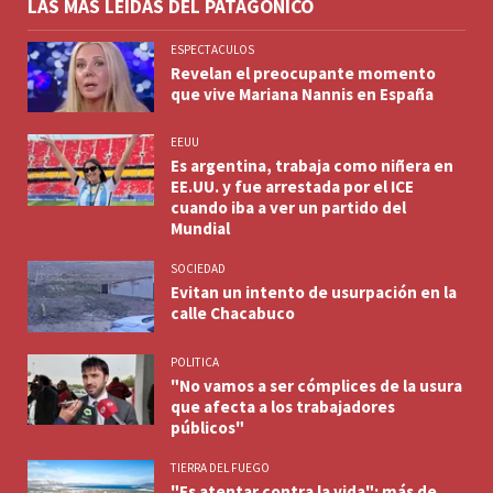
LAS MÁS LEÍDAS DEL PATAGÓNICO
ESPECTACULOS
Revelan el preocupante momento
que vive Mariana Nannis en España
EEUU
Es argentina, trabaja como niñera en
EE.UU. y fue arrestada por el ICE
cuando iba a ver un partido del
Mundial
SOCIEDAD
Evitan un intento de usurpación en la
calle Chacabuco
POLITICA
"No vamos a ser cómplices de la usura
que afecta a los trabajadores
públicos"
TIERRA DEL FUEGO
"Es atentar contra la vida": más de