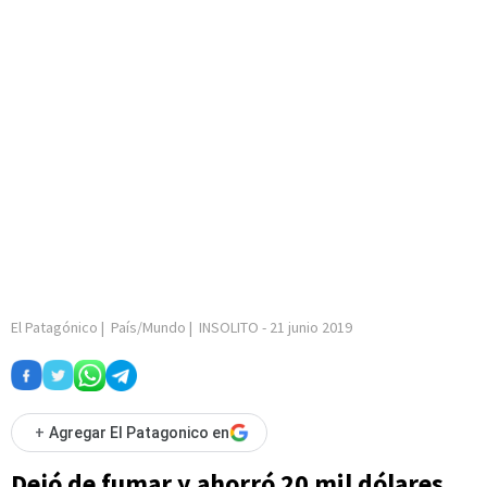
El Patagónico
|
País/Mundo
|
INSOLITO
-
21 junio 2019
+
Agregar El Patagonico en
Dejó de fumar y ahorró 20 mil dólares