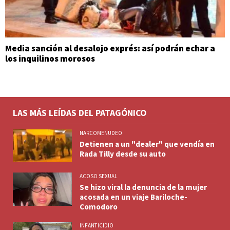
Media sanción al desalojo exprés: así podrán echar a
los inquilinos morosos
LAS MÁS LEÍDAS DEL PATAGÓNICO
NARCOMENUDEO
Detienen a un "dealer" que vendía en
Rada Tilly desde su auto
ACOSO SEXUAL
Se hizo viral la denuncia de la mujer
acosada en un viaje Bariloche-
Comodoro
INFANTICIDIO