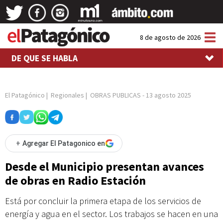
Tog
8 de agosto de 2026
nav
DE QUE SE HABLA
El Patagónico
|
Regionales
|
OBRAS PUBLICAS
-
13 agosto 2025
+
Agregar El Patagonico en
Desde el Municipio presentan avances
de obras en Radio Estación
Está por concluir la primera etapa de los servicios de
energía y agua en el sector. Los trabajos se hacen en una