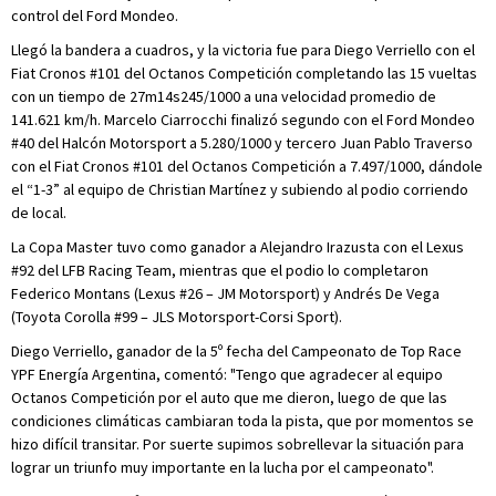
control del Ford Mondeo.
Llegó la bandera a cuadros, y la victoria fue para Diego Verriello con el
Fiat Cronos #101 del Octanos Competición completando las 15 vueltas
con un tiempo de 27m14s245/1000 a una velocidad promedio de
141.621 km/h. Marcelo Ciarrocchi finalizó segundo con el Ford Mondeo
#40 del Halcón Motorsport a 5.280/1000 y tercero Juan Pablo Traverso
con el Fiat Cronos #101 del Octanos Competición a 7.497/1000, dándole
el “1-3” al equipo de Christian Martínez y subiendo al podio corriendo
de local.
La Copa Master tuvo como ganador a Alejandro Irazusta con el Lexus
#92 del LFB Racing Team, mientras que el podio lo completaron
Federico Montans (Lexus #26 – JM Motorsport) y Andrés De Vega
(Toyota Corolla #99 – JLS Motorsport-Corsi Sport).
Diego Verriello, ganador de la 5º fecha del Campeonato de Top Race
YPF Energía Argentina, comentó: "Tengo que agradecer al equipo
Octanos Competición por el auto que me dieron, luego de que las
condiciones climáticas cambiaran toda la pista, que por momentos se
hizo difícil transitar. Por suerte supimos sobrellevar la situación para
lograr un triunfo muy importante en la lucha por el campeonato".