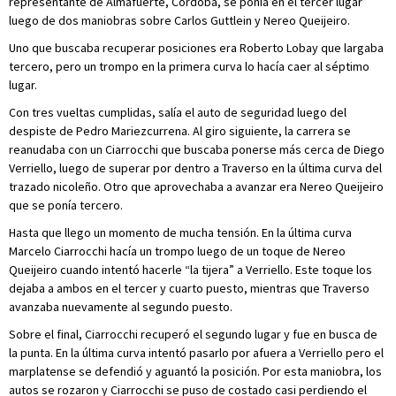
representante de Almafuerte, Córdoba, se ponía en el tercer lugar
luego de dos maniobras sobre Carlos Guttlein y Nereo Queijeiro.
Uno que buscaba recuperar posiciones era Roberto Lobay que largaba
tercero, pero un trompo en la primera curva lo hacía caer al séptimo
lugar.
Con tres vueltas cumplidas, salía el auto de seguridad luego del
despiste de Pedro Mariezcurrena. Al giro siguiente, la carrera se
reanudaba con un Ciarrocchi que buscaba ponerse más cerca de Diego
Verriello, luego de superar por dentro a Traverso en la última curva del
trazado nicoleño. Otro que aprovechaba a avanzar era Nereo Queijeiro
que se ponía tercero.
Hasta que llego un momento de mucha tensión. En la última curva
Marcelo Ciarrocchi hacía un trompo luego de un toque de Nereo
Queijeiro cuando intentó hacerle “la tijera” a Verriello. Este toque los
dejaba a ambos en el tercer y cuarto puesto, mientras que Traverso
avanzaba nuevamente al segundo puesto.
Sobre el final, Ciarrocchi recuperó el segundo lugar y fue en busca de
la punta. En la última curva intentó pasarlo por afuera a Verriello pero el
marplatense se defendió y aguantó la posición. Por esta maniobra, los
autos se rozaron y Ciarrocchi se puso de costado casi perdiendo el