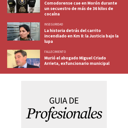
Comodorense cae en Morón durante
un secuestro de más de 36 kilos de
cocaína
INSEGURIDAD
La historia detrás del carrito
incendiado en Km 8: la Justicia bajo la
lupa
FALLECIMIENTO
Murió el abogado Miguel Criado
Arrieta, exfuncionario municipal