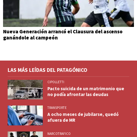
Nueva Generación arrancó el Clausura del ascenso
ganándole al campeón
LAS MÁS LEÍDAS DEL PATAGÓNICO
CIPOLLETTI
Pacto suicida de un matrimonio que
no podía afrontar las deudas
TRANSPORTE
A ocho meses de jubilarse, quedó
afuera de MR
NARCOTRAFICO