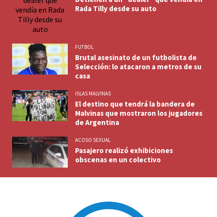
Rada Tilly desde su auto
FUTBOL
Brutal asesinato de un futbolista de
Selección: lo atacaron a metros de su
casa
ISLAS MALVINAS
El destino que tendrá la bandera de
Malvinas que mostraron los jugadores
de Argentina
ACOSO SEXUAL
Pasajero realizó exhibiciones
obscenas en un colectivo