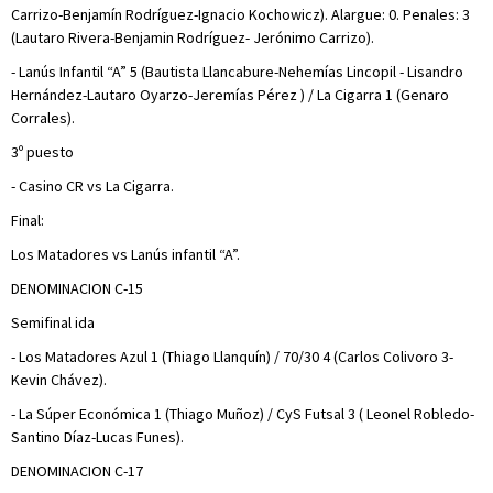
Carrizo-Benjamín Rodríguez-Ignacio Kochowicz). Alargue: 0. Penales: 3
(Lautaro Rivera-Benjamin Rodríguez- Jerónimo Carrizo).
- Lanús Infantil “A” 5 (Bautista Llancabure-Nehemías Lincopil - Lisandro
Hernández-Lautaro Oyarzo-Jeremías Pérez ) / La Cigarra 1 (Genaro
Corrales).
3º puesto
- Casino CR vs La Cigarra.
Final:
Los Matadores vs Lanús infantil “A”.
DENOMINACION C-15
Semifinal ida
- Los Matadores Azul 1 (Thiago Llanquín) / 70/30 4 (Carlos Colivoro 3-
Kevin Chávez).
- La Súper Económica 1 (Thiago Muñoz) / CyS Futsal 3 ( Leonel Robledo-
Santino Díaz-Lucas Funes).
DENOMINACION C-17