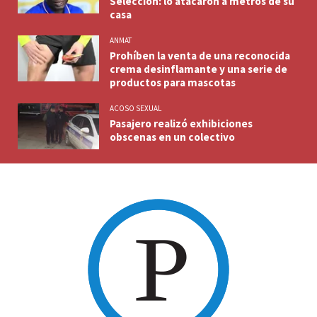
Selección: lo atacaron a metros de su
casa
ANMAT
Prohíben la venta de una reconocida
crema desinflamante y una serie de
productos para mascotas
ACOSO SEXUAL
Pasajero realizó exhibiciones
obscenas en un colectivo