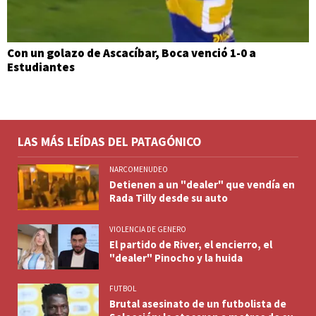
Con un golazo de Ascacíbar, Boca venció 1-0 a
Estudiantes
LAS MÁS LEÍDAS DEL PATAGÓNICO
NARCOMENUDEO
Detienen a un "dealer" que vendía en
Rada Tilly desde su auto
VIOLENCIA DE GENERO
El partido de River, el encierro, el
"dealer" Pinocho y la huida
FUTBOL
Brutal asesinato de un futbolista de