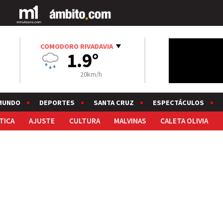
COMODORO RIVADAVIA
1.9°
20km/h
MUNDO
DEPORTES
SANTA CRUZ
ESPECTÁCULOS
TICA
AJUSTE
CULTURA
MALVINAS
CALETA OLIVIA