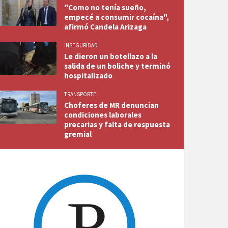
"Como no tenía sueño,
empecé a consumir cocaína",
afirmó Candela Arizaga
INSEGURIDAD
Le dieron un botellazo a la
salida de un boliche y terminó
hospitalizado
TRANSPORTE
Choferes de MR denuncian
condiciones laborales
precarias y falta de respuesta
gremial