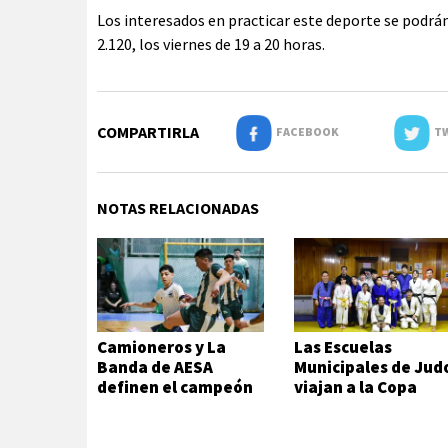
Los interesados en practicar este deporte se podrán
2.120, los viernes de 19 a 20 horas.
COMPARTIRLA
FACEBOOK
TW
NOTAS RELACIONADAS
Camioneros y La
Las Escuelas
Banda de AESA
Municipales de Jud
definen el campeón
viajan a la Copa
del futsal local
Hikari en Viedma