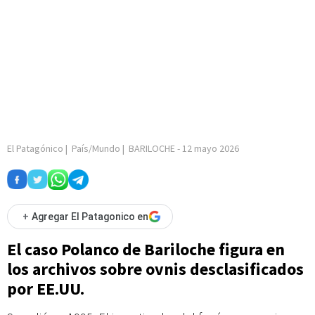
El Patagónico
|
País/Mundo
|
BARILOCHE
-
12 mayo 2026
+
Agregar El Patagonico en
El caso Polanco de Bariloche figura en
los archivos sobre ovnis desclasificados
por EE.UU.