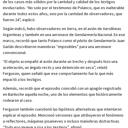
de los casos más sólidos por la cantidad y calidad de los testigos
involucrados. “No solo por el testimonio de Polanco, que es inalterable
durante todos estos años, sino por la cantidad de observadores, que
fueron 24”, explicó.
Según indicó, hubo observadores en tierra, en el avión de Aerolíneas
Argentinas y también en una aeronave de Gendarmería Nacional. En ese
marco, recordó que tanto Polanco como el piloto de Gendarmería Juan
Gaitán describieron maniobras “imposibles” para una aeronave
convencional.
“El objeto acompañó al avión durante un trecho y después hizo una
aceleración, un ángulo recto y una detención en seco”, relató
Ferguson, quien señaló que ese comportamiento fue lo que más
impactó a los testigos.
Además, recordó que el episodio coincidió con un apagón registrado
en Bariloche aquella noche, uno de los elementos que históricamente
rodearon al caso.
Ferguson también cuestionó las hipótesis alternativas que intentaron
explicar el episodio. Mencionó versiones que atribuyeron el fenómeno
a reflectores, máquinas pisanieves o incluso maniobras distractivas.
“Todo eso mueve a risa a los testigos”, afirmó.