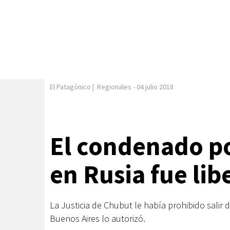
El Patagónico
|
Regionales
-
04 julio 2018
El condenado po
en Rusia fue li
La Justicia de Chubut le había prohibido salir 
Buenos Aires lo autorizó.