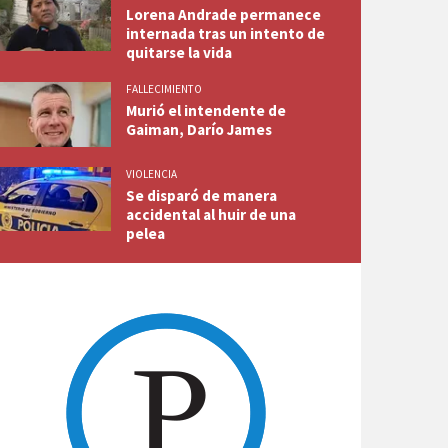
Lorena Andrade permanece
internada tras un intento de
quitarse la vida
FALLECIMIENTO
Murió el intendente de
Gaiman, Darío James
VIOLENCIA
Se disparó de manera
accidental al huir de una
pelea