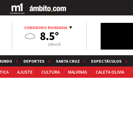
COMODORO RIVADAVIA
8.5°
18km/h
MUNDO
DEPORTES
SANTA CRUZ
ESPECTÁCULOS
TICA
AJUSTE
CULTURA
MALVINAS
CALETA OLIVIA