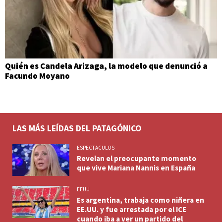
Quién es Candela Arizaga, la modelo que denunció a
Facundo Moyano
LAS MÁS LEÍDAS DEL PATAGÓNICO
ESPECTACULOS
Revelan el preocupante momento
que vive Mariana Nannis en España
EEUU
Es argentina, trabaja como niñera en
EE.UU. y fue arrestada por el ICE
cuando iba a ver un partido del