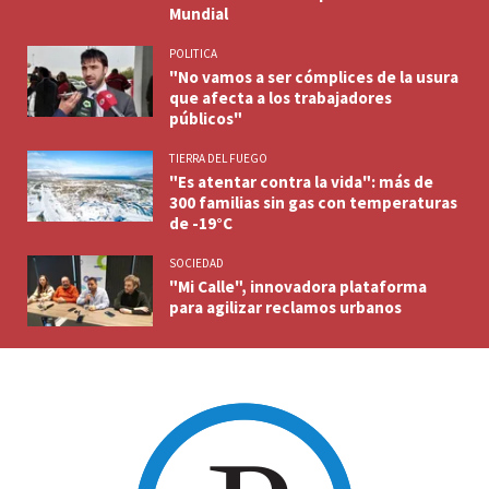
Mundial
POLITICA
"No vamos a ser cómplices de la usura
que afecta a los trabajadores
públicos"
TIERRA DEL FUEGO
"Es atentar contra la vida": más de
300 familias sin gas con temperaturas
de -19°C
SOCIEDAD
"Mi Calle", innovadora plataforma
para agilizar reclamos urbanos