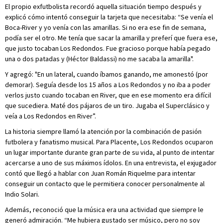
El propio exfutbolista recordó aquella situación tiempo después y
explicó cómo intentó conseguir la tarjeta que necesitaba: “Se venía el
Boca-River y yo venía con las amarillas. Si no era ese fin de semana,
podía ser el otro. Me tenía que sacar la amarilla y preferí que fuera ese,
que justo tocaban Los Redondos. Fue gracioso porque había pegado
una o dos patadas y (Héctor Baldassi) no me sacaba la amarilla".
Y agregó: "En un lateral, cuando íbamos ganando, me amonestó (por
demorar). Seguía desde los 15 años a Los Redondos y no iba a poder
verlos justo cuando tocaban en River, que en ese momento era difícil
que sucediera. Maté dos pájaros de un tiro. Jugaba el Superclásico y
veía a Los Redondos en River”.
La historia siempre llamó la atención por la combinación de pasión
futbolera y fanatismo musical. Para Placente, Los Redondos ocuparon
un lugar importante durante gran parte de su vida, al punto de intentar
acercarse a uno de sus máximos ídolos. En una entrevista, el exjugador
contó que llegó a hablar con Juan Román Riquelme para intentar
conseguir un contacto que le permitiera conocer personalmente al
Indio Solari.
Además, reconoció que la música era una actividad que siempre le
generó admiración. “Me hubiera gustado ser músico, pero no soy