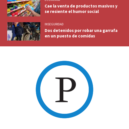
Cae la venta de productos masivos y
se resiente el humor social
INSEGURIDAD
Dos detenidos por robar una garrafa
en un puesto de comidas