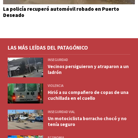
La policía recuperó automóvil robado en Puerto
Deseado
LAS MÁS LEÍDAS DEL PATAGÓNICO
INSEGURIDAD
Vecinos persiguieron y atraparon a un
ladrón
VIOLENCIA
Hirió a su compañero de copas de una
cuchillada en el cuello
INSEGURIDAD VIAL
Un motociclista borracho chocó y no
tenía seguro
ECONOMIA