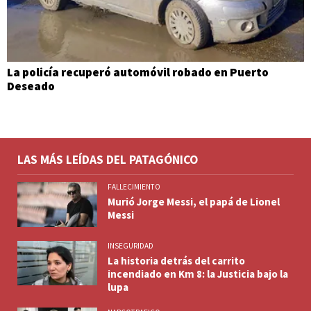
La policía recuperó automóvil robado en Puerto
Deseado
LAS MÁS LEÍDAS DEL PATAGÓNICO
FALLECIMIENTO
Murió Jorge Messi, el papá de Lionel
Messi
INSEGURIDAD
La historia detrás del carrito
incendiado en Km 8: la Justicia bajo la
lupa