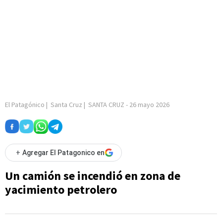
El Patagónico
|
Santa Cruz
|
SANTA CRUZ
-
26 mayo 2026
+
Agregar El Patagonico en
Un camión se incendió en zona de
yacimiento petrolero