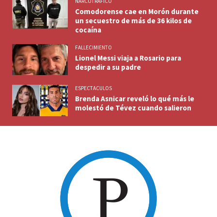
NARCOTRAFICO
Comodorense cae en Morón durante
un secuestro de más de 36 kilos de
cocaína
FALLECIMIENTO
Lionel Messi viaja a Rosario para
despedir a su padre
ESPECTACULOS
Brenda Asnicar reveló lo qué más le
molestó de Tévez cuando salieron