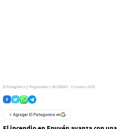
El Patagónico
|
Regionales
|
INCENDIO
-
15 enero 2025
+
Agregar El Patagonico en
El incendio en Epuyén avanza con una