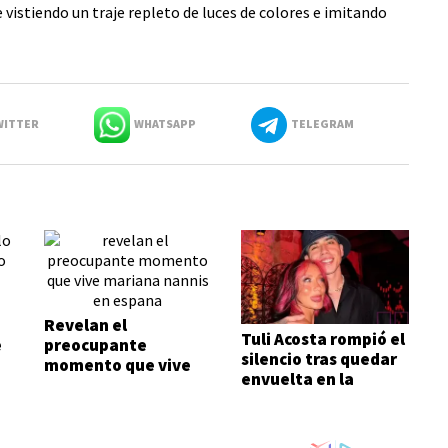
vistiendo un traje repleto de luces de colores e imitando
ITTER
WHATSAPP
TELEGRAM
Revelan el
Tuli Acosta rompió el
e
preocupante
silencio tras quedar
momento que vive
envuelta en la
Mariana Nannis en
separación de Luck
España
Ra y La Joaqui