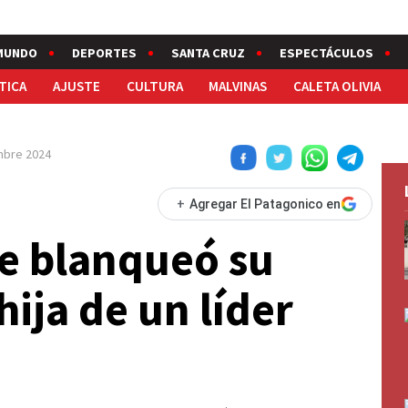
MUNDO
DEPORTES
SANTA CRUZ
ESPECTÁCULOS
TICA
AJUSTE
CULTURA
MALVINAS
CALETA OLIVIA
mbre 2024
+
Agregar El Patagonico en
ue blanqueó su
ija de un líder