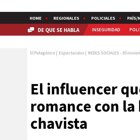
HOME
REGIONALES
POLICIALES
PAÍS/
DE QUE SE HABLA
INSEGURIDAD
POLI
El Patagónico
|
Espectaculos
|
REDES SOCIALES
-
30 novie
El influencer q
romance con la h
chavista