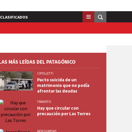
CLASIFICADOS
LAS MÁS LEÍDAS DEL PATAGÓNICO
CIPOLLETTI
Pacto suicida de un
matrimonio que no podía
afrontar las deudas
TRANSITO
Hay que circular con
precaución por Las Torres
INSEGURIDAD