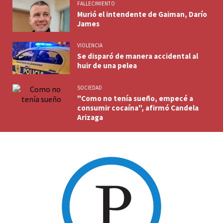
FALLECIMIENTO
Murió el intendente de Gaiman, Darío
James
VIOLENCIA
Se disparó de manera accidental al
huir de una pelea
SOCIEDAD
"Como no tenía sueño, empecé a
consumir cocaína", afirmó Candela
Arizaga