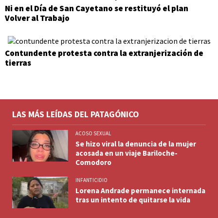
Ni en el Día de San Cayetano se restituyó el plan
Volver al Trabajo
Contundente protesta contra la extranjerización de
tierras
LAS MÁS LEÍDAS DEL PATAGÓNICO
ACOSO SEXUAL
Se hizo viral la denuncia de la mujer
acosada en un viaje Bariloche-
Comodoro
INFANTICIDIO
Lorena Andrade permanece internada
tras un intento de quitarse la vida