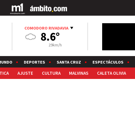
COMODORO RIVADAVIA
8.6°
29km/h
MUNDO
DEPORTES
SANTA CRUZ
ESPECTÁCULOS
TICA
AJUSTE
CULTURA
MALVINAS
CALETA OLIVIA