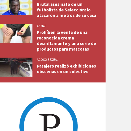
Brutal asesinato de un
futbolista de Selección: lo
atacaron a metros de su casa
ANMAT
Prohíben la venta de una
reconocida crema
desinflamante y una serie de
productos para mascotas
ACOSO SEXUAL
Pasajero realizó exhibiciones
obscenas en un colectivo