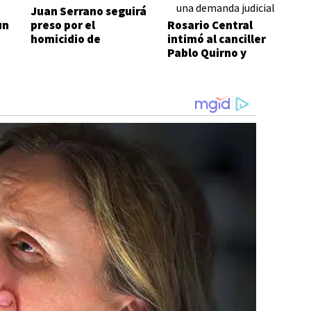
Juan Serrano seguirá
un
preso por el
Rosario Central
homicidio de
intimó al canciller
Mariana Calfuquir
Pablo Quirno y
r
anticipó una
demanda judicial