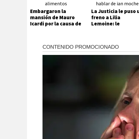
Embargaron la
La Justicia le puso 
mansión de Mauro
freno a Lilia
Icardi por la causa de
Lemoine: le
alimentos
ordenaron no volve
a hablar de Ian
Moche