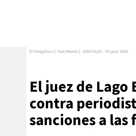
El Patagónico
|
País/Mundo
|
JUDICIALES
-
03 junio 2026
El juez de Lago
contra periodis
sanciones a las 