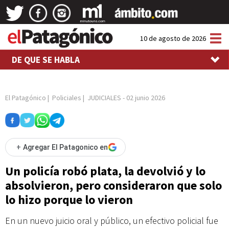
Tog
10 de agosto de 2026
nav
DE QUE SE HABLA
El Patagónico
|
Policiales
|
JUDICIALES
-
02 junio 2026
+
Agregar El Patagonico en
Un policía robó plata, la devolvió y lo
absolvieron, pero consideraron que solo
lo hizo porque lo vieron
En un nuevo juicio oral y público, un efectivo policial fue