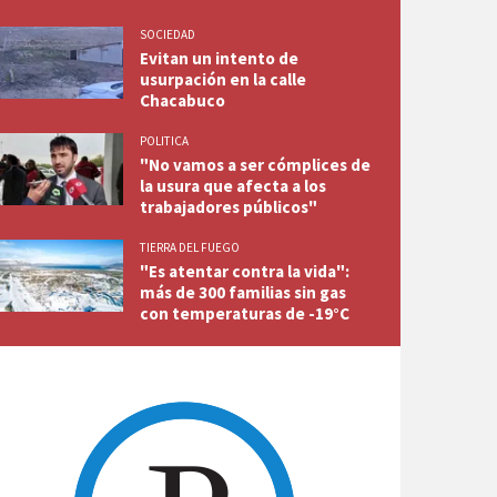
SOCIEDAD
Evitan un intento de
usurpación en la calle
Chacabuco
POLITICA
"No vamos a ser cómplices de
la usura que afecta a los
trabajadores públicos"
TIERRA DEL FUEGO
"Es atentar contra la vida":
más de 300 familias sin gas
con temperaturas de -19°C