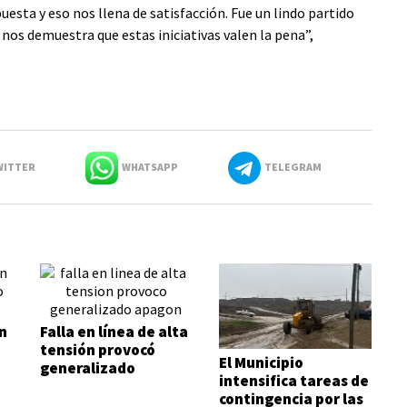
sta y eso nos llena de satisfacción. Fue un lindo partido
nos demuestra que estas iniciativas valen la pena”,
ITTER
WHATSAPP
TELEGRAM
n
Falla en línea de alta
tensión provocó
El Municipio
generalizado
intensifica tareas de
apagón
contingencia por las