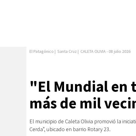
El Patagónico
|
Santa Cruz
|
CALETA OLIVIA
-
08 julio 2026
"El Mundial en 
más de mil veci
El municipio de Caleta Olivia promovió la inici
Cerda”, ubicado en barrio Rotary 23.