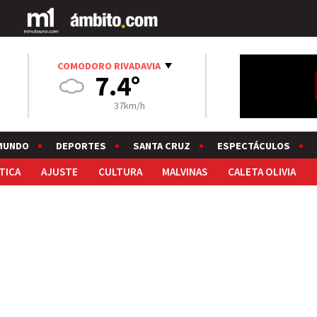
COMODORO RIVADAVIA
7.4°
37km/h
MUNDO
DEPORTES
SANTA CRUZ
ESPECTÁCULOS
TICA
AJUSTE
CULTURA
MALVINAS
CALETA OLIVIA