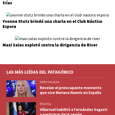
frías
Yvonne Stutz brindó una charla en el Club Náutico
Espora
Maxi Salas explotó contra la dirigencia de River
LAS MÁS LEÍDAS DEL PATAGÓNICO
ESPECTACULOS
Revelan el preocupante momento
que vive Mariana Nannis en España
POLITICA
Villarruel habilitó a Fernández Sagasti
a participar de la sesión