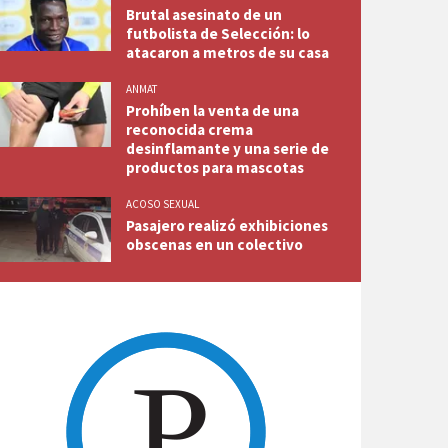
Brutal asesinato de un
futbolista de Selección: lo
atacaron a metros de su casa
ANMAT
Prohíben la venta de una
reconocida crema
desinflamante y una serie de
productos para mascotas
ACOSO SEXUAL
Pasajero realizó exhibiciones
obscenas en un colectivo