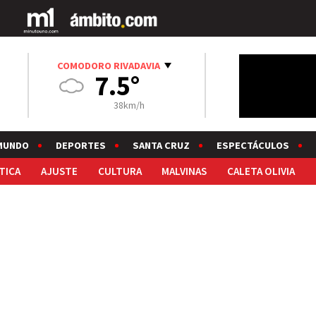
COMODORO RIVADAVIA
7.5°
38km/h
MUNDO
DEPORTES
SANTA CRUZ
ESPECTÁCULOS
TICA
AJUSTE
CULTURA
MALVINAS
CALETA OLIVIA