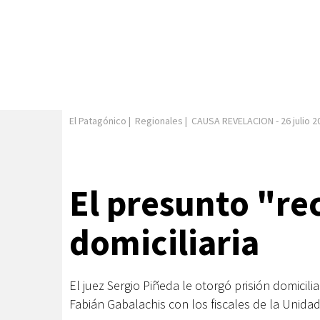
El Patagónico
|
Regionales
|
CAUSA REVELACION
-
26 julio 
El presunto "re
domiciliaria
El juez Sergio Piñeda le otorgó prisión domicili
Fabián Gabalachis con los fiscales de la Unidad