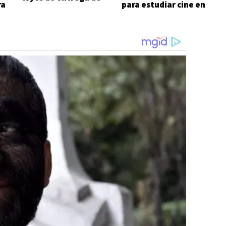
ra
para estudiar cine en
Javier Milei
Comodoro