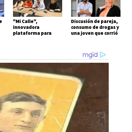
e
"Mi Calle",
Discusión de pareja,
innovadora
consumo de drogas y
plataforma para
una joven que corrió
agilizar reclamos
semidesnuda
urbanos