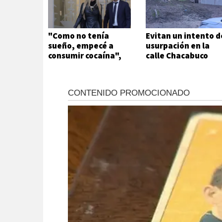
"Como no tenía
Evitan un intento d
sueño, empecé a
usurpación en la
consumir cocaína",
calle Chacabuco
afirmó Candela
Arizaga