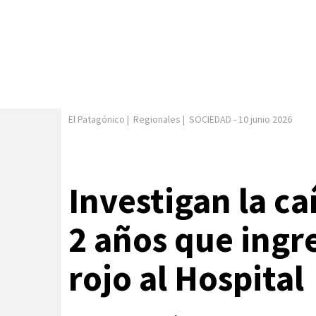
El Patagónico
|
Regionales
|
SOCIEDAD
-
10 junio 2026
Investigan la c
2 años que ingr
rojo al Hospital