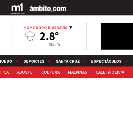
COMODORO RIVADAVIA
2.8°
9km/h
MUNDO
DEPORTES
SANTA CRUZ
ESPECTÁCULOS
TICA
AJUSTE
CULTURA
MALVINAS
CALETA OLIVIA