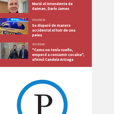
Murió el intendente de
Gaiman, Darío James
VIOLENCIA
Se disparó de manera
accidental al huir de una
pelea
SOCIEDAD
"Como no tenía sueño,
empecé a consumir cocaína",
afirmó Candela Arizaga