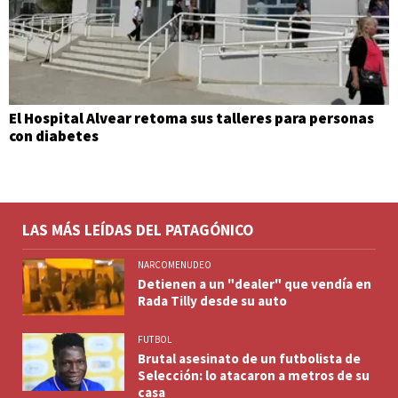
El Hospital Alvear retoma sus talleres para personas
con diabetes
LAS MÁS LEÍDAS DEL PATAGÓNICO
NARCOMENUDEO
Detienen a un "dealer" que vendía en
Rada Tilly desde su auto
FUTBOL
Brutal asesinato de un futbolista de
Selección: lo atacaron a metros de su
casa