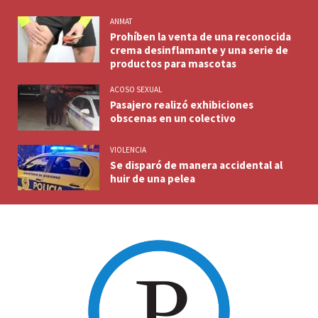
ANMAT
Prohíben la venta de una reconocida
crema desinflamante y una serie de
productos para mascotas
ACOSO SEXUAL
Pasajero realizó exhibiciones
obscenas en un colectivo
VIOLENCIA
Se disparó de manera accidental al
huir de una pelea